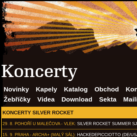
Koncerty
Novinky
Kapely
Katalog
Obchod
Kon
Žebříčky
Videa
Download
Sekta
Mail
KONCERTY SILVER ROCKET
29. 8.
POHOŘÍ U MALEČOVA - VLEK
:
SILVER ROCKET SUMMER S
15. 9.
PRAHA - ARCHA+ (MALÝ SÁL)
:
HACKEDEPICCIOTTO (DE/US