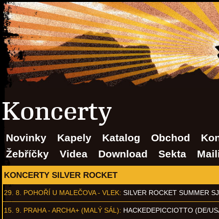
Koncerty
Novinky
Kapely
Katalog
Obchod
Kon
Žebříčky
Videa
Download
Sekta
Mail
KONCERTY SILVER ROCKET
29. 8.
POHOŘÍ U MALEČOVA - VLEK
:
SILVER ROCKET SUMMER S
15. 9.
PRAHA - ARCHA+ (MALÝ SÁL)
:
HACKEDEPICCIOTTO (DE/US