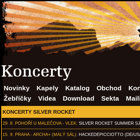
Koncerty
Novinky
Kapely
Katalog
Obchod
Kon
Žebříčky
Videa
Download
Sekta
Mail
KONCERTY SILVER ROCKET
29. 8.
POHOŘÍ U MALEČOVA - VLEK
:
SILVER ROCKET SUMMER S
15. 9.
PRAHA - ARCHA+ (MALÝ SÁL)
:
HACKEDEPICCIOTTO (DE/US