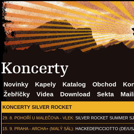
Koncerty
Novinky
Kapely
Katalog
Obchod
Kon
Žebříčky
Videa
Download
Sekta
Mail
KONCERTY SILVER ROCKET
29. 8.
POHOŘÍ U MALEČOVA - VLEK
:
SILVER ROCKET SUMMER S
15. 9.
PRAHA - ARCHA+ (MALÝ SÁL)
:
HACKEDEPICCIOTTO (DE/US