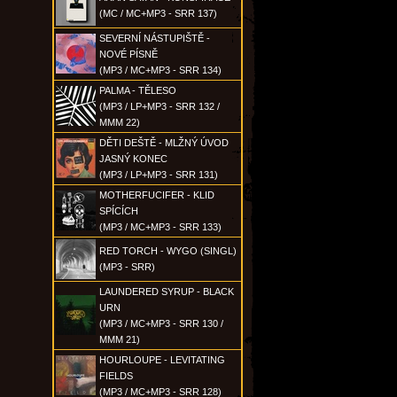
(MC / MC+MP3 - SRR 137)
SEVERNÍ NÁSTUPIŠTĚ -
NOVÉ PÍSNĚ
(MP3 / MC+MP3 - SRR 134)
PALMA - TĚLESO
(MP3 / LP+MP3 - SRR 132 /
MMM 22)
DĚTI DEŠTĚ - MLŽNÝ ÚVOD
JASNÝ KONEC
(MP3 / LP+MP3 - SRR 131)
MOTHERFUCIFER - KLID
SPÍCÍCH
(MP3 / MC+MP3 - SRR 133)
RED TORCH - WYGO (SINGL)
(MP3 - SRR)
LAUNDERED SYRUP - BLACK
URN
(MP3 / MC+MP3 - SRR 130 /
MMM 21)
HOURLOUPE - LEVITATING
FIELDS
(MP3 / MC+MP3 - SRR 128)