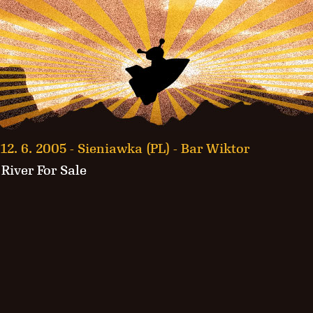
12. 6. 2005 -
Sieniawka (PL) - Bar Wiktor
·
River For Sale