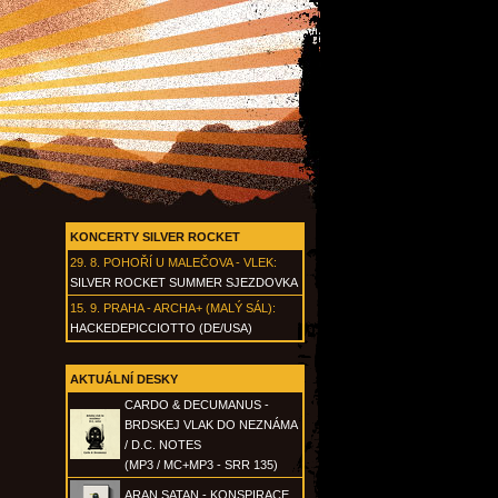
KONCERTY SILVER ROCKET
29. 8.
POHOŘÍ U MALEČOVA - VLEK
:
SILVER ROCKET SUMMER SJEZDOVKA
15. 9.
PRAHA - ARCHA+ (MALÝ SÁL)
:
HACKEDEPICCIOTTO (DE/USA)
AKTUÁLNÍ DESKY
CARDO & DECUMANUS -
BRDSKEJ VLAK DO NEZNÁMA
/ D.C. NOTES
(MP3 / MC+MP3 - SRR 135)
ARAN SATAN - KONSPIRACE