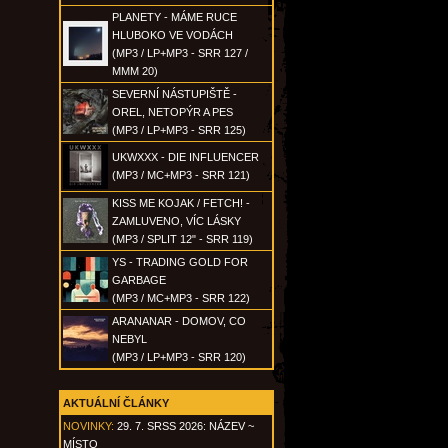
PLANETY - MÁME RUCE
HLUBOKO VE VODÁCH
(MP3 / LP+MP3 - SRR 127 /
MMM 20)
SEVERNÍ NÁSTUPIŠTĚ -
OREL, NETOPÝR A PES
(MP3 / LP+MP3 - SRR 125)
UKWXXX - DIE INFLUENCER
(MP3 / MC+MP3 - SRR 121)
KISS ME KOJAK / FETCH! -
ZAMLUVENO, VÍC LÁSKY
(MP3 / SPLIT 12" - SRR 119)
YS - TRADING GOLD FOR
GARBAGE
(MP3 / MC+MP3 - SRR 122)
ARANANAR - DOMOV, CO
NEBYL
(MP3 / LP+MP3 - SRR 120)
AKTUÁLNÍ ČLÁNKY
NOVINKY:
29. 7. SRSS 2026: NÁZEV ~
MÍSTO