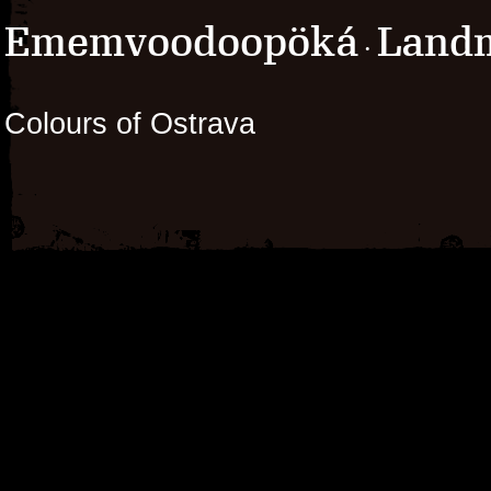
Ememvoodoopöká
Landm
·
Colours of Ostrava