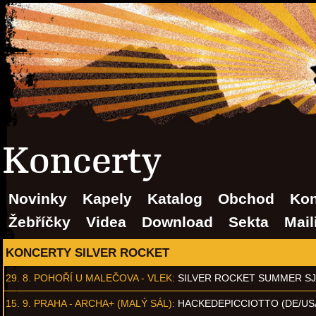
Koncerty
Novinky
Kapely
Katalog
Obchod
Kon
Žebříčky
Videa
Download
Sekta
Mail
KONCERTY SILVER ROCKET
29. 8.
POHOŘÍ U MALEČOVA - VLEK
:
SILVER ROCKET SUMMER S
15. 9.
PRAHA - ARCHA+ (MALÝ SÁL)
:
HACKEDEPICCIOTTO (DE/US