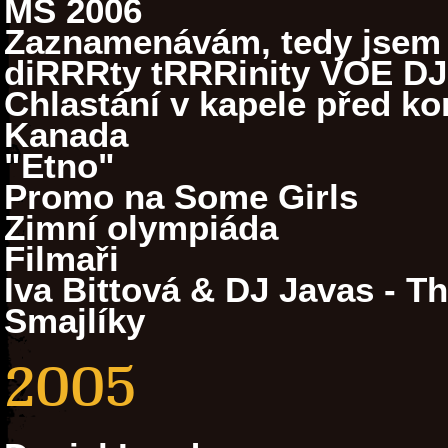
MS 2006
Zaznamenávám, tedy jsem
diRRRty tRRRinity VOE DJ
Chlastání v kapele před k
Kanada
"Etno"
Promo na Some Girls
Zimní olympiáda
Filmaři
Iva Bittová & DJ Javas - T
Smajlíky
2005