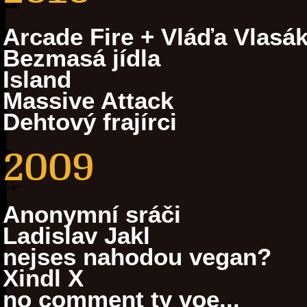
Arcade Fire + Vláďa Vlasá
Bezmasá jídla
Island
Massive Attack
Dehtový frajírci
2009
Anonymní sráči
Ladislav Jakl
nejses nahodou vegan?
Xindl X
no comment ty voe...