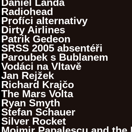
Daniel Landa
Radiohead
Profíci alternativy
Dirty Airlines
Patrik Gedeon
SRSS 2005 absentéři
Paroubek s Bublanem
Vodáci na Vltavě
Jan Rejžek
Richard Krajčo
The Mars Volta
Ryan Smyth
Stefan Schauer
Silver Rocket
Moimir Papalescu and the N