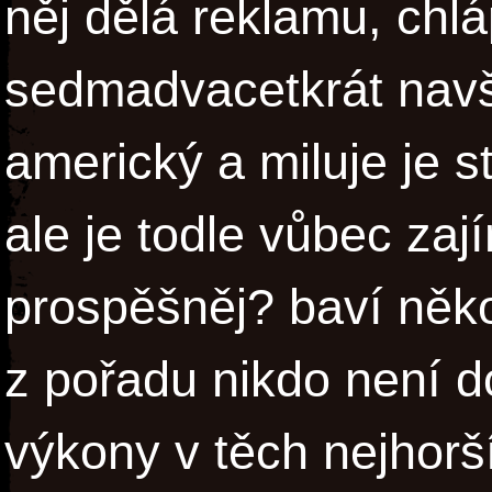
něj dělá reklamu, chlá
sedmadvacetkrát navšt
americký a miluje je st
ale je todle vůbec za
prospěšněj? baví něko
z pořadu nikdo není 
výkony v těch nejhorší