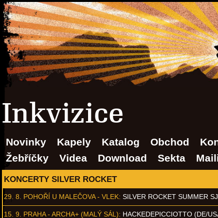
Inkvizice
Novinky
Kapely
Katalog
Obchod
Kon
Žebříčky
Videa
Download
Sekta
Mail
KONCERTY SILVER ROCKET
29. 8.
POHOŘÍ U MALEČOVA - VLEK
:
SILVER ROCKET SUMMER S
15. 9.
PRAHA - ARCHA+ (MALÝ SÁL)
:
HACKEDEPICCIOTTO (DE/US