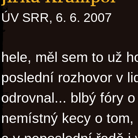
ÚV SRR, 6. 6. 2007
hele, měl sem to už h
poslední rozhovor v l
odrovnal... blbý fóry 
nemístný kecy o tom, 