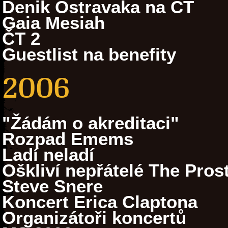
Denik Ostravaka na ČT
Gaia Mesiah
ČT 2
Guestlist na benefity
2006
"Žádám o akreditaci"
Rozpad Emems
Ladí neladí
Oškliví nepřátelé The Prost
Steve Snere
Koncert Erica Claptona
Organizátoři koncertů