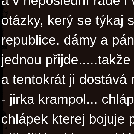
a v neposlední řadě i
otázky, kerý se týkaj
republice. dámy a pán
jednou přijde.....takž
a tentokrát ji dostává
- jirka krampol... chl
chlápek kterej bojuje p