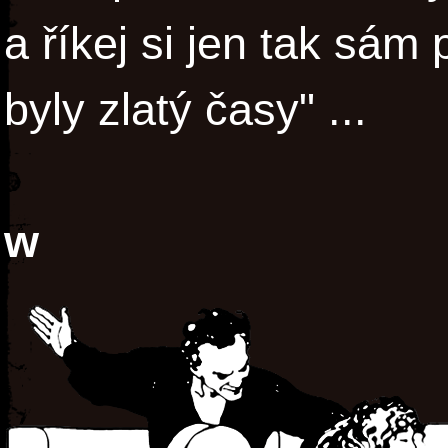
a říkej si jen tak sám 
byly zlatý časy" ...
w