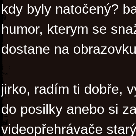
kdy byly natočený? ba
humor, kterym se snaž
dostane na obrazovk
jirko, radím ti dobře, 
do posilky anebo si za
videopřehrávače star