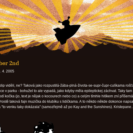
er 2nd
. 4. 2005
 klip viděli, ne? Taková jako rozpustilá-žába-plná-života-se-supr-čupr-culíkama roš
čce v parku - bohužel to ale vypadá, jako kdyby měla epileptickej záchvat. Taky tam
dí kočka (jo, text je nějak o kocourech nebo co) a celým tímhle hitíkem zní příšerná
 Prostě taková fajn muzička do klubíku s lidičkama. A to někdo někde dokonce napsa
a "to venku taky dokázala" (samozřejmě až po Kay and the Sunshines). Kristepane. 