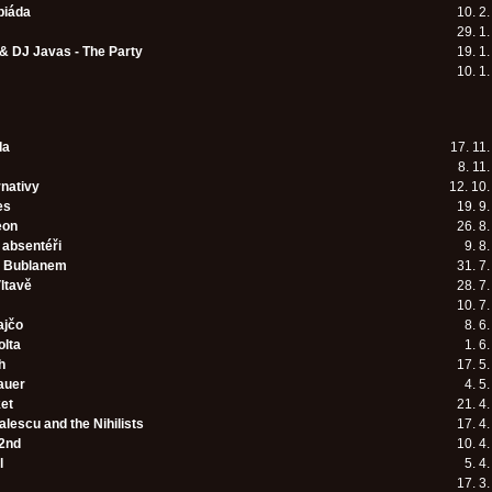
piáda
10. 2
29. 1
 & DJ Javas - The Party
19. 1
10. 1
da
17. 11
8. 11
rnativy
12. 10
es
19. 9
eon
26. 8
absentéři
9. 8
s Bublanem
31. 7
ltavě
28. 7
10. 7
ajčo
8. 6
olta
1. 6
h
17. 5
auer
4. 5
ket
21. 4
lescu and the Nihilists
17. 4
2nd
10. 4
l
5. 4
17. 3