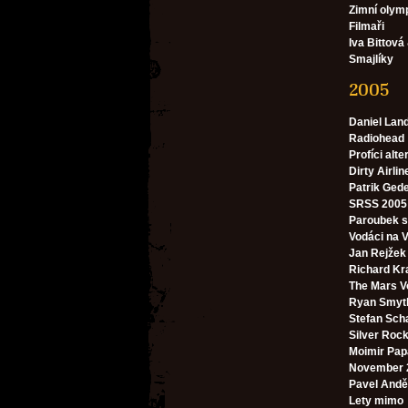
Zimní olym
Filmaři
Iva Bittová
Smajlíky
2005
Daniel Lan
Radiohead
Profíci alte
Dirty Airlin
Patrik Ged
SRSS 2005 
Paroubek 
Vodáci na V
Jan Rejžek
Richard Kr
The Mars V
Ryan Smyt
Stefan Sch
Silver Roc
Moimir Papa
November 
Pavel Andě
Lety mimo