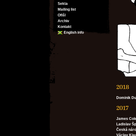
Sekta
Mailing list
Ofišl
Archiv
Kontakt
English info
2018
Dominik D
2017
James Col
Ladislav Š
Česká náro
Václav Kla