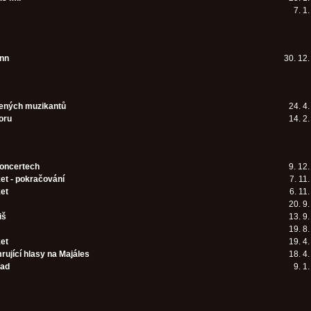
7. 1
nn
30. 12
ených muzikantů
24. 4
oru
14. 2
koncertech
9. 12
et - pokračování
7. 11
ket
6. 11
20. 9
iš
13. 9
19. 8
ket
19. 4
ující hlasy na Majáles
18. 4
rad
9. 1