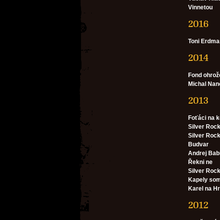
Vinnetou
2016
Toni Erdma
2014
Fond ohrož
Michal Nan
2013
Foťáci na 
Silver Rock
Silver Roc
Budvar
Andrej Bab
Řekni ne
Silver Roc
Kapely somr
Karel na H
2012