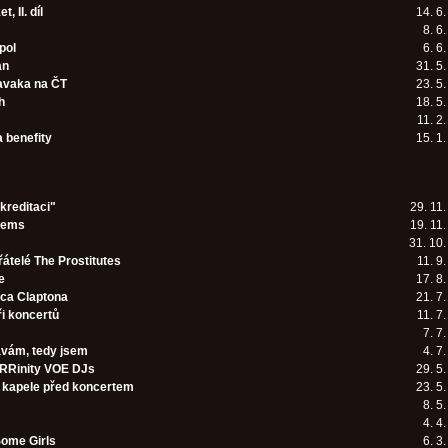
, II. díl
14. 6
8. 6
pol
6. 6
an
31. 5
avaka na ČT
23. 5
h
18. 5
11. 2
a benefity
15. 1
kreditaci"
29. 11
mems
19. 11
31. 10
řátelé The Prostitutes
11. 9
e
17. 8
ica Claptona
21. 7
i koncertů
11. 7
7. 7
vám, tedy jsem
4. 7
RRinity VOE DJs
29. 5
v kapele před koncertem
23. 5
8. 5
4. 4
ome Girls
6. 3