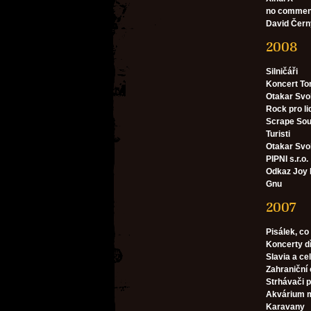
no comment 
David Čern
2008
Silničáři
Koncert To
Otakar Svob
Rock pro li
Scrape So
Turisti
Otakar Sv
PIPNI s.r.o.
Odkaz Joy 
Gnu
2007
Pisálek, co
Koncerty d
Slavia a cel
Zahraniční 
Strhávači p
Akvárium m
Karavany