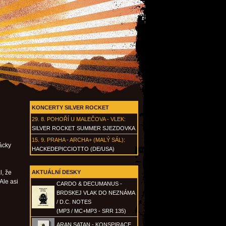
KONCERTY SILVER ROCKET
29. 8.
POHOŘÍ U MALEČOVA - VLEK
:
SILVER ROCKET SUMMER SJEZDOVKA
15. 9.
PRAHA - ARCHA+ (MALÝ SÁL)
:
ťácky
HACKEDEPICCIOTTO (DE/USA)
l, že
AKTUÁLNÍ DESKY
Ale asi
CARDO & DECUMANUS -
BRDSKEJ VLAK DO NEZNÁMA
/ D.C. NOTES
(MP3 / MC+MP3 - SRR 135)
ARAN SATAN - KONSPIRACE