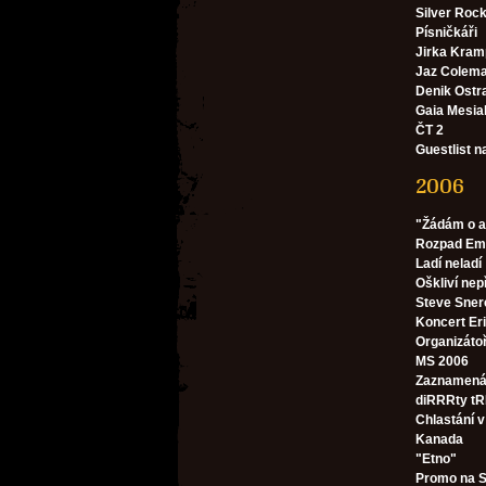
Silver Rocket
Písničkáři
Jirka Kram
Jaz Colem
Denik Ostr
Gaia Mesia
ČT 2
Guestlist n
2006
"Žádám o a
Rozpad E
Ladí neladí
Oškliví nep
Steve Sner
Koncert Er
Organizátoř
MS 2006
Zaznamená
diRRRty tR
Chlastání 
Kanada
"Etno"
Promo na S