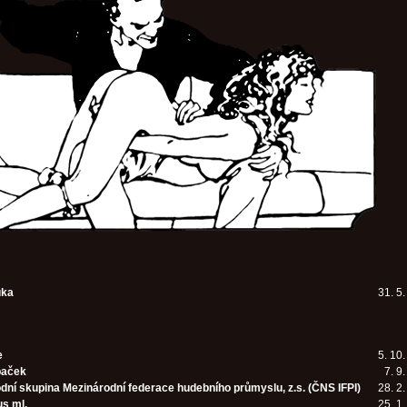
uka
31. 5
e
5. 10
paček
7. 9
dní skupina Mezinárodní federace hudebního průmyslu, z.s. (ČNS IFPI)
28. 2
us ml.
25. 1