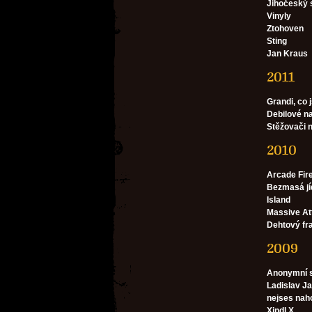
Jihočeský 
Vinyly
Ztohoven
Sting
Jan Kraus
2011
Grandi, co 
Debilové n
Stěžovači 
2010
Arcade Fir
Bezmasá jí
Island
Massive At
Dehtový fra
2009
Anonymní s
Ladislav Ja
nejses nah
Xindl X