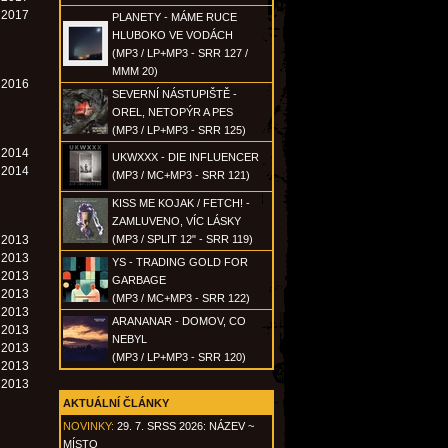
. 2017
PLANETY - MÁME RUCE
HLUBOKO VE VODÁCH
(MP3 / LP+MP3 - SRR 127 /
MMM 20)
. 2016
SEVERNÍ NÁSTUPIŠTĚ -
OREL, NETOPÝR A PES
(MP3 / LP+MP3 - SRR 125)
. 2014
UKWXXX - DIE INFLUENCER
. 2014
(MP3 / MC+MP3 - SRR 121)
KISS ME KOJAK / FETCH! -
ZAMLUVENO, VÍC LÁSKY
. 2013
(MP3 / SPLIT 12" - SRR 119)
. 2013
YS - TRADING GOLD FOR
. 2013
GARBAGE
. 2013
(MP3 / MC+MP3 - SRR 122)
. 2013
ARANANAR - DOMOV, CO
. 2013
NEBYL
. 2013
(MP3 / LP+MP3 - SRR 120)
. 2013
. 2013
AKTUÁLNÍ ČLÁNKY
NOVINKY:
29. 7. SRSS 2026: NÁZEV ~
MÍSTO