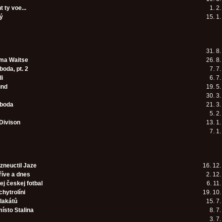
ty voe...
1. 2
ý
15. 1
31. 8
ma Waitse
26. 8
oda, pt. 2
7. 7
di
6. 7
und
19. 5
30. 3
oboda
21. 3
5. 2
Divison
13. 1
7. 1
 zneuctil Jaze
16. 12
říve a dnes
2. 12
ej českej fotbal
6. 11
chytrolíni
19. 10
lakátů
15. 7
ísto Stalina
8. 7
3. 7