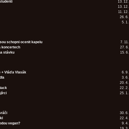
studenti
13. 12
13. 12
11. 12
26. 6
5. 1
jsou schopni ocenit kapelu
7. 11
a koncertech
27. 6
na stávku
15. 6
e + Vláďa Vlasák
6. 9
dla
3. 6
20. 4
tack
22. 2
jírci
25. 1
ráči
30. 6
kl
22. 4
odou vegan?
9. 4
19. 3