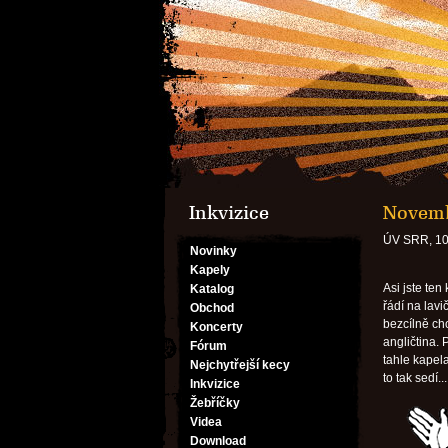
Inkvizice
Novemb
ÚV SRR, 10
Novinky
Kapely
Asi jste ten
Katalog
řádí na lavi
Obchod
bezcílně cho
Koncerty
angličtina.
Fórum
tahle kapel
Nejchytřejší kecy
to tak sedí...
Inkvizice
Žebříčky
Videa
Download