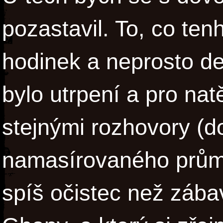
pozastavil. To, co ten
hodinek a neprosto d
bylo utrpení a pro na
stejnými rozhovory (
namasírovaného prům
spíš očistec než záb