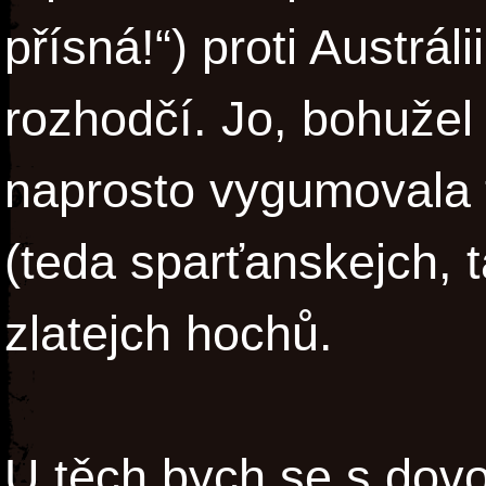
přísná!“) proti Austráli
rozhodčí. Jo, bohužel 
naprosto vygumovala t
(teda sparťanskejch, t
zlatejch hochů.
U těch bych se s dovo