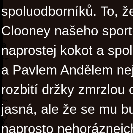
spoluodborníků. To, ž
Clooney našeho sport
naprostej kokot a spo
a Pavlem Andělem nej
rozbití držky zmrzlou 
jasná, ale že se mu b
naprosto nehoráznejch