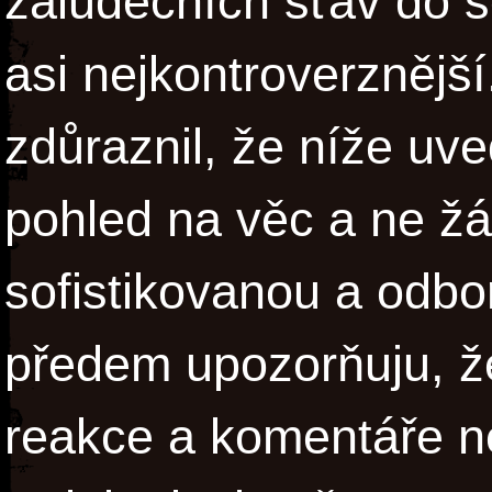
žaludečních šťáv do s
asi nejkontroverznější
zdůraznil, že níže uv
pohled na věc a ne ž
sofistikovanou a odbo
předem upozorňuju, ž
reakce a komentáře n