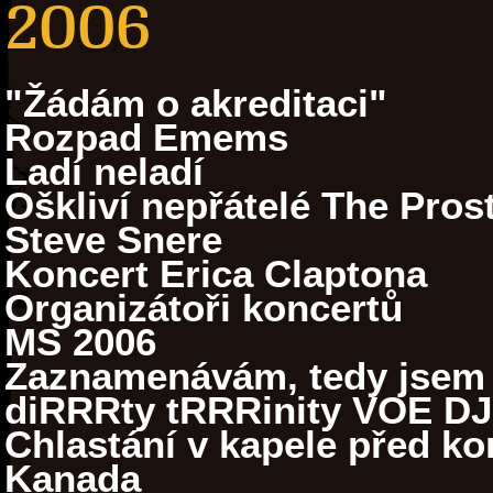
2006
"Žádám o akreditaci"
Rozpad Emems
Ladí neladí
Oškliví nepřátelé The Prost
Steve Snere
Koncert Erica Claptona
Organizátoři koncertů
MS 2006
Zaznamenávám, tedy jsem
diRRRty tRRRinity VOE DJ
Chlastání v kapele před k
Kanada