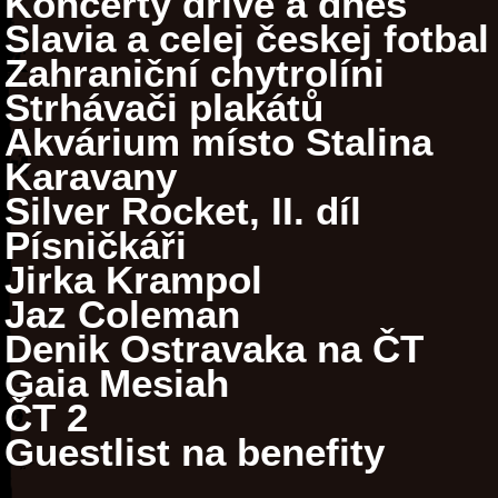
Koncerty dříve a dnes
Slavia a celej českej fotbal
Zahraniční chytrolíni
Strhávači plakátů
Akvárium místo Stalina
Karavany
Silver Rocket, II. díl
Písničkáři
Jirka Krampol
Jaz Coleman
Denik Ostravaka na ČT
Gaia Mesiah
ČT 2
Guestlist na benefity