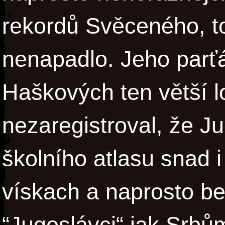
rekordů Svěceného, t
nenapadlo. Jeho parťá
Haškových ten větší l
nezaregistroval, že J
školního atlasu snad 
vískach a naprosto bez
“Jugoslávci“ jak Srbů