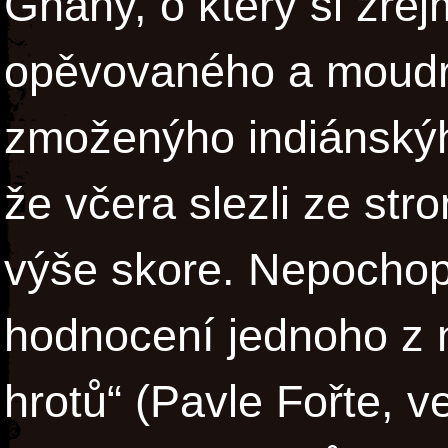
Ghany, o který si zřej
opěvovaného a moudr
zmoženýho indiánskýh
že včera slezli ze str
výše skore. Nepochopi
hodnocení jednoho z n
hrotů“ (Pavle Fořte, v