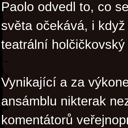
Paolo odvedl to, co s
světa očekává, i když 
teatrální holčičkovský
Vynikající a za výko
ansámblu nikterak nez
komentátorů veřejnopr