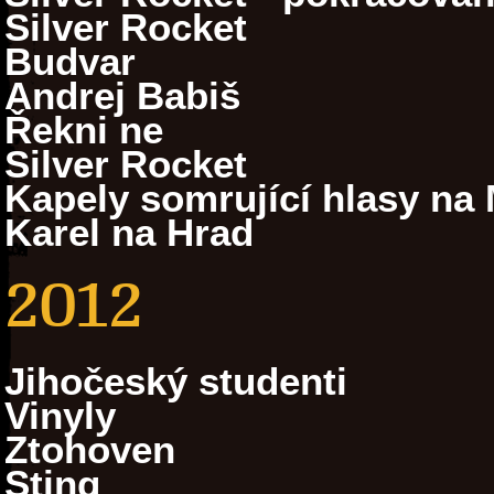
Silver Rocket
Budvar
Andrej Babiš
Řekni ne
Silver Rocket
Kapely somrující hlasy na 
Karel na Hrad
2012
Jihočeský studenti
Vinyly
Ztohoven
Sting