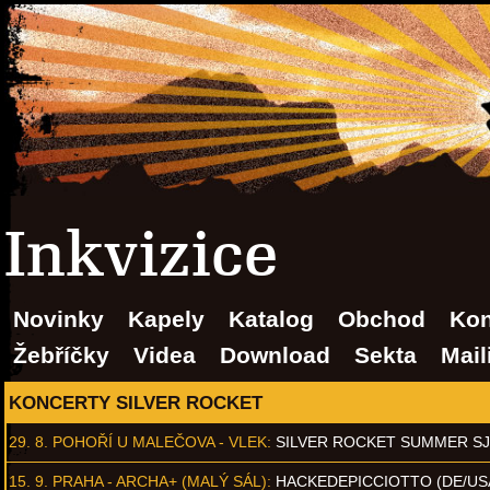
Inkvizice
Novinky
Kapely
Katalog
Obchod
Kon
Žebříčky
Videa
Download
Sekta
Mail
KONCERTY SILVER ROCKET
29. 8.
POHOŘÍ U MALEČOVA - VLEK
:
SILVER ROCKET SUMMER S
15. 9.
PRAHA - ARCHA+ (MALÝ SÁL)
:
HACKEDEPICCIOTTO (DE/US