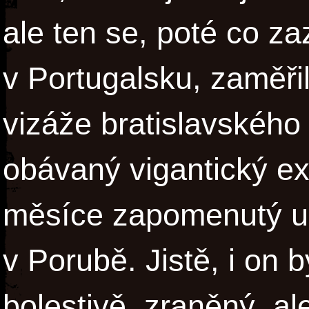
ale ten se, poté co za
v Portugalsku, zaměři
vizáže bratislavského 
obávaný vigantický ex
měsíce zapomenutý uh
v Porubě. Jistě, i on 
bolestivě, zraněný, a