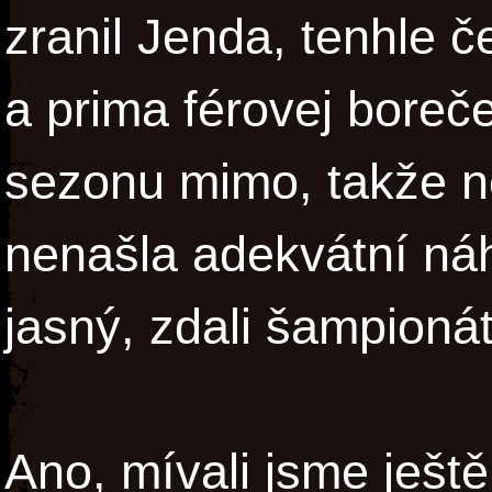
zranil Jenda, tenhle č
a prima férovej boreče
sezonu mimo, takže n
nenašla adekvátní ná
jasný, zdali šampioná
Ano, mívali jsme ještě