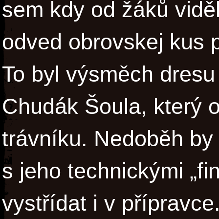
sem kdy od žáků viděl
odved obrovskej kus 
To byl výsměch dresu 
Chudák Šoula, který 
trávníku. Nedoběh by a
s jeho technickými „f
vystřídat i v příprav