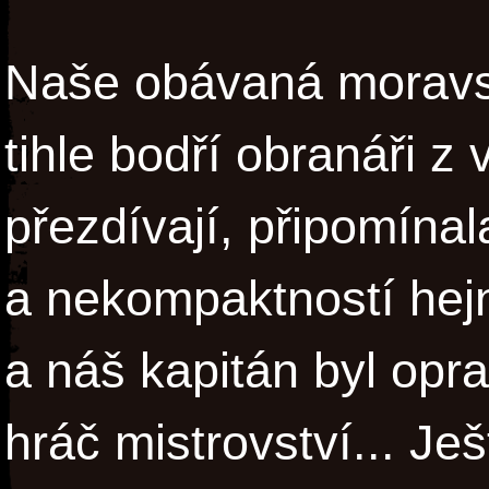
Naše obávaná moravs
tihle bodří obranáři z
přezdívají, připomína
a nekompaktností hejn
a náš kapitán byl opr
hráč mistrovství... J