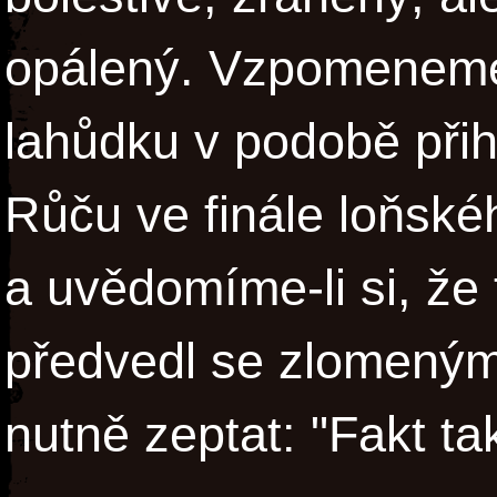
opálený. Vzpomeneme
lahůdku v podobě přih
Růču ve finále loňské
a uvědomíme-li si, že
předvedl se zlomený
nutně zeptat: "Fakt t