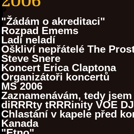
2006
"Žádám o akreditaci"
Rozpad Emems
Ladí neladí
Oškliví nepřátelé The Prost
Steve Snere
Koncert Erica Claptona
Organizátoři koncertů
MS 2006
Zaznamenávám, tedy jsem
diRRRty tRRRinity VOE DJ
Chlastání v kapele před k
Kanada
"Etno"