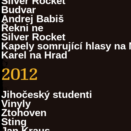
Silver Rocket
Budvar
Andrej Babiš
Řekni ne
Silver Rocket
Kapely somrující hlasy na 
Karel na Hrad
2012
Jihočeský studenti
Vinyly
Ztohoven
Sting
Jan Kraus