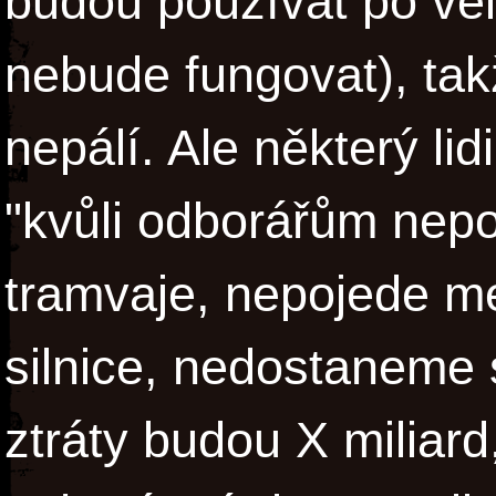
budou používat po ve
nebude fungovat), ta
nepálí. Ale některý lid
"kvůli odborářům nep
tramvaje, nepojede m
silnice, nedostaneme 
ztráty budou X miliard