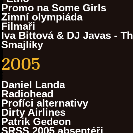
Promo na Some Girls
Zimní olympiáda
Filmaři
Iva Bittová & DJ Javas - T
Smajlíky
2005
Daniel Landa
Radiohead
Profíci alternativy
Dirty Airlines
Patrik Gedeon
SRSS 2005 absentéři