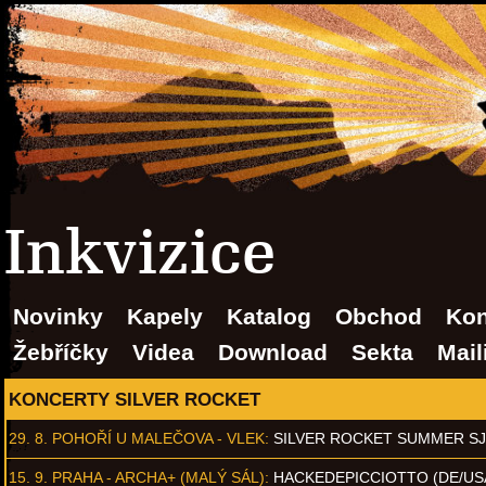
Inkvizice
Novinky
Kapely
Katalog
Obchod
Kon
Žebříčky
Videa
Download
Sekta
Mail
KONCERTY SILVER ROCKET
29. 8.
POHOŘÍ U MALEČOVA - VLEK
:
SILVER ROCKET SUMMER S
15. 9.
PRAHA - ARCHA+ (MALÝ SÁL)
:
HACKEDEPICCIOTTO (DE/US