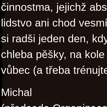
činnostma, jejichž ab
lidstvo ani chod vesm
si radši jeden den, kd
chleba pěšky, na kole
vůbec (a třeba trénujt
Michal