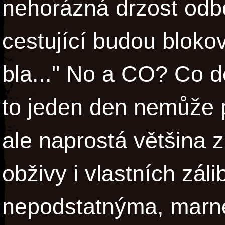
nehorázná drzost odbo
cestující budou blokov
bla..." No a CO? Co d
to jeden den nemůže p
ale naprostá většina 
obživy i vlastních zál
nepodstatnýma, marn