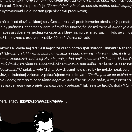
u na to přitaká:
"Ono se není moc čemu divit, za komunismu se punk moc hrát ned
lá paní. Takže Jaz pokračuje:
"Samozřejmě. Ale už se pomalu najdou dobré kapely
do vychvalování Gaia Mesiah (jejichž desku produkoval).
stně chtít od člověka, kterej se v Česku proslavil produkováním přeslazený, pseudo
taniny jménem Čechomor a kterej nám přišel ukázat, že
"česká rocková hudba je o 
načež si vybere ke spolupráci kapelu, z který mají prdel snad všichni, kdo se v mu
než k jalovýmu crossoveru z půlky 90. let? Možná už radši nic.
okračuje. Podle něj teď Češi nejvíc ze všeho potřebujou "národní smíření." Panebož
je?
"Myslím, že tahle země potřebuje jakési národní smíření, odpuštění, chcete-li. Je
pousta komunistů, kteří mají vliv, ale proč pořád omílat minulost? Tak třeba Michal D
ě milý člověk, kterému se evidentně během komunismu dařilo. Jenže teď je za to tre
dsouzením."
Chudák ty vole Michal David, všimli jste si, že by ho někdo nějak veřej
Jaz je skutečnej vizionář. A pokračujeme ve smiřování.
"Podívejme se na příklad 
ela Landy, kterého to zase táhne doprava, ale věřte mi, já ho znám, a když jsem ho
 svými černošskými přáteli, byl naprosto v pohodě."
Tak ještě že tak. Co dodat? Sm
hera je tady:
lidovky.zpravy.cz/krylovy-…