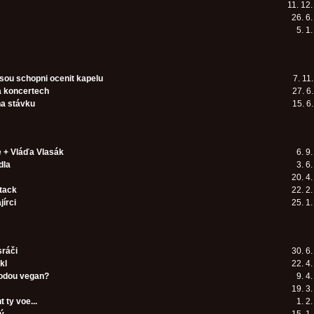
11. 12
26. 6
5. 1
jsou schopni ocenit kapelu
7. 11
a koncertech
27. 6
na stávku
15. 6
e + Vláďa Vlasák
6. 9
dla
3. 6
20. 4
tack
22. 2
jírci
25. 1
ráči
30. 6
kl
22. 4
odou vegan?
9. 4
19. 3
ty voe...
1. 2