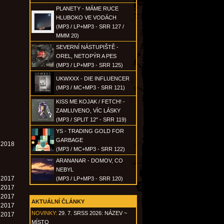
PLANETY - MÁME RUCE
HLUBOKO VE VODÁCH
(MP3 / LP+MP3 - SRR 127 /
MMM 20)
SEVERNÍ NÁSTUPIŠTĚ -
OREL, NETOPÝR A PES
(MP3 / LP+MP3 - SRR 125)
UKWXXX - DIE INFLUENCER
(MP3 / MC+MP3 - SRR 121)
KISS ME KOJAK / FETCH! -
ZAMLUVENO, VÍC LÁSKY
(MP3 / SPLIT 12" - SRR 119)
YS - TRADING GOLD FOR
GARBAGE
. 2018
(MP3 / MC+MP3 - SRR 122)
ARANANAR - DOMOV, CO
NEBYL
. 2017
(MP3 / LP+MP3 - SRR 120)
. 2017
. 2017
AKTUÁLNÍ ČLÁNKY
. 2017
NOVINKY:
29. 7. SRSS 2026: NÁZEV ~
. 2017
MÍSTO