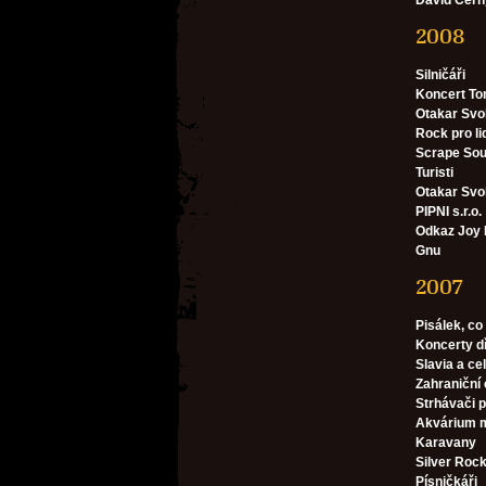
David Čern
2008
Silničáři
Koncert To
Otakar Svob
Rock pro li
Scrape So
Turisti
Otakar Sv
PIPNI s.r.o.
Odkaz Joy 
Gnu
2007
Pisálek, co
Koncerty d
Slavia a cel
Zahraniční 
Strhávači p
Akvárium m
Karavany
Silver Rocket
Písničkáři