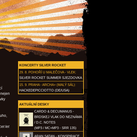
KONCERTY SILVER ROCKET
29. 8.
POHOŘÍ U MALEČOVA - VLEK
:
SILVER ROCKET SUMMER SJEZDOVKA
15. 9.
PRAHA - ARCHA+ (MALÝ SÁL)
:
cí
HACKEDEPICCIOTTO (DE/USA)
 nejen
ovky
AKTUÁLNÍ DESKY
CARDO & DECUMANUS -
ouho,
BRDSKEJ VLAK DO NEZNÁMA
/ D.C. NOTES
et let
(MP3 / MC+MP3 - SRR 135)
ARAN SATAN - KONSPIRACE