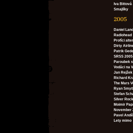
Iva Bittová
Smajlíky
2005
Daniel Lan
Radiohead
Profíci alte
Dirty Airlin
Patrik Ged
SRSS 2005 
Paroubek 
Vodáci na V
Jan Rejžek
Richard Kr
The Mars V
Ryan Smyt
Stefan Sch
Silver Roc
Moimir Papa
November 
Pavel Andě
Lety mimo