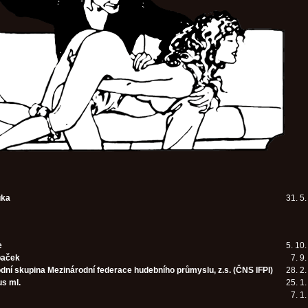
uka
31. 5
e
5. 10
paček
7. 9
dní skupina Mezinárodní federace hudebního průmyslu, z.s. (ČNS IFPI)
28. 2
us ml.
25. 1
7. 1