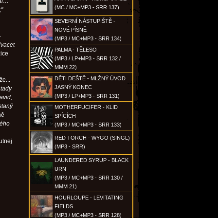
al…"
(MC / MC+MP3 - SRR 137)
,"
SEVERNÍ NÁSTUPIŠTĚ -
NOVÉ PÍSNĚ
-
(MP3 / MC+MP3 - SRR 134)
dvacet
PALMA - TĚLESO
zice
(MP3 / LP+MP3 - SRR 132 /
MMM 22)
DĚTI DEŠTĚ - MLŽNÝ ÚVOD
e...
JASNÝ KONEC
 tady
(MP3 / LP+MP3 - SRR 131)
avid,
staný
MOTHERFUCIFER - KLID
ně
SPÍCÍCH
mého
(MP3 / MC+MP3 - SRR 133)
RED TORCH - WYGO (SINGL)
utnej
(MP3 - SRR)
LAUNDERED SYRUP - BLACK
URN
(MP3 / MC+MP3 - SRR 130 /
MMM 21)
HOURLOUPE - LEVITATING
FIELDS
(MP3 / MC+MP3 - SRR 128)