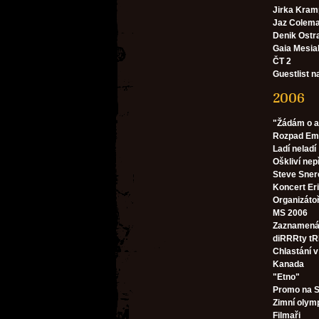
Jirka Kram
Jaz Colem
Denik Ostr
Gaia Mesia
ČT 2
Guestlist n
2006
"Žádám o a
Rozpad E
Ladí neladí
Oškliví nep
Steve Sner
Koncert Er
Organizátoř
MS 2006
Zaznamená
diRRRty tR
Chlastání 
Kanada
"Etno"
Promo na S
Zimní olym
Filmaři