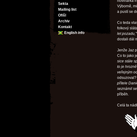
novinářka m
Sekta
Výborně, mi
Mailing list
a pustí se 
Ofišl
Archiv
Co teda vla
Kontakt
folkový slá
English info
let pozadu,"
dostali dál 
Jenže Jaz p
Co to jako 
sice stále s
to je hrozn
veřejným o
odsuzoval? 
přítele Dani
seznámil se
příběh.
Celá ta nád