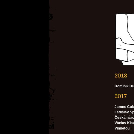
2018
Dominik D
2017
James Col
Ladislav Š
Česká náro
Václav Kla
Vinnetou