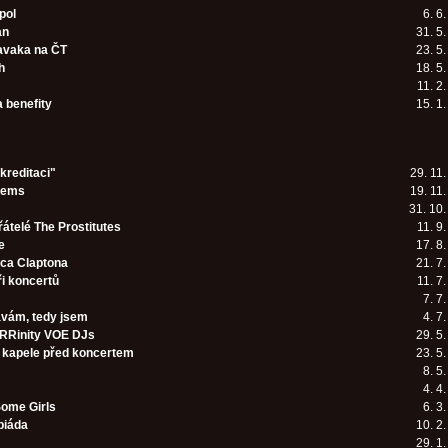
pol
6. 6
an
31. 5
avaka na ČT
23. 5
h
18. 5
11. 2
a benefity
15. 1
kreditaci"
29. 11
mems
19. 11
31. 10
řátelé The Prostitutes
11. 9
e
17. 8
ica Claptona
21. 7
i koncertů
11. 7
7. 7
vám, tedy jsem
4. 7
RRinity VOE DJs
29. 5
v kapele před koncertem
23. 5
8. 5
4. 4
ome Girls
6. 3
piáda
10. 2
29. 1