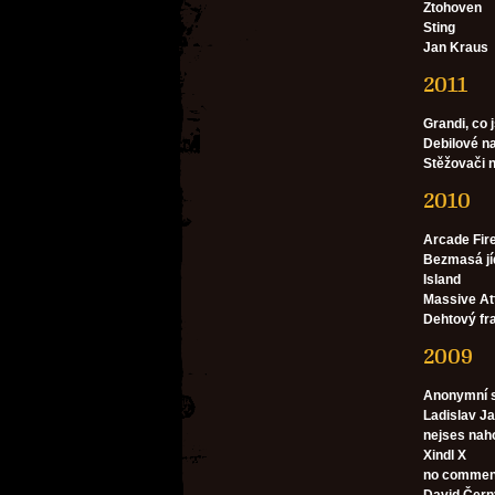
Ztohoven
Sting
Jan Kraus
2011
Grandi, co 
Debilové n
Stěžovači 
2010
Arcade Fir
Bezmasá jí
Island
Massive At
Dehtový fra
2009
Anonymní s
Ladislav Ja
nejses nah
Xindl X
no comment 