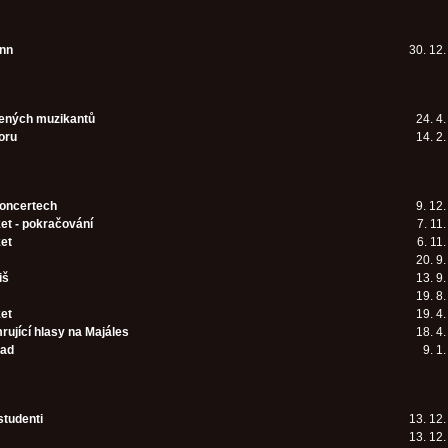
nn
30. 12
ených muzikantů
24. 4
oru
14. 2
koncertech
9. 12
et - pokračování
7. 11
ket
6. 11
20. 9
iš
13. 9
19. 8
ket
19. 4
ující hlasy na Majáles
18. 4
rad
9. 1
studenti
13. 12
13. 12