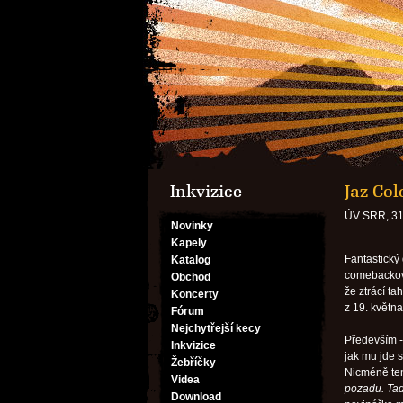
Inkvizice
Jaz Co
ÚV SRR, 31
Novinky
Kapely
Fantastický 
Katalog
comebackový
Obchod
že ztrácí t
Koncerty
z 19. května
Fórum
Nejchytřejší kecy
Především -
Inkvizice
jak mu jde s
Žebříčky
Nicméně tent
Videa
pozadu. Tad
Download