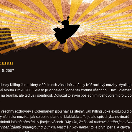
leman
. 5. 2007
desky Killing Joke, který v 80. letech zásadně změnily tvář rockový muziky. Vynikají
 album z roku 2003. Ale to je v poslední době tak zhruba všechno... Jaz Coleman
ah na branku, ale teď už i soudnost. Dokázal to svým posledním rozhovorem pro Lid
.
 všechny rozhovory s Colemanem jsou navlas stejný. Jak Killing Joke existujou dl
ymfonická muzika, jak se bojí o planetu, blablabla... To je ale spíš chyba novinářů.
okrát fatálně přestřelil v jinejch věcech.
"Myslím, že česká rocková hudba je o dvac
y není žádný underground, punk tu vlastně nikdy nebyl,"
to je první perla. A chytrá