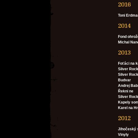
2016
Toni Erdma
2014
Fond ohrož
Michal Nan
2013
Foťáci na 
Silver Rock
Silver Roc
Budvar
Andrej Bab
Řekni ne
Silver Roc
Kapely somr
Karel na H
2012
Jihočeský 
Vinyly