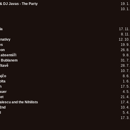
 & DJ Javas - The Party
19. 1
10. 1
da
17. 11
8. 11
rnativy
12. 10
es
19. 9
eon
26. 8
absentéři
9. 8
s Bublanem
31. 7
ltavě
28. 7
10. 7
ajčo
8. 6
olta
1. 6
h
17. 5
auer
4. 5
ket
21. 4
lescu and the Nihilists
17. 4
2nd
10. 4
l
5. 4
17. 3