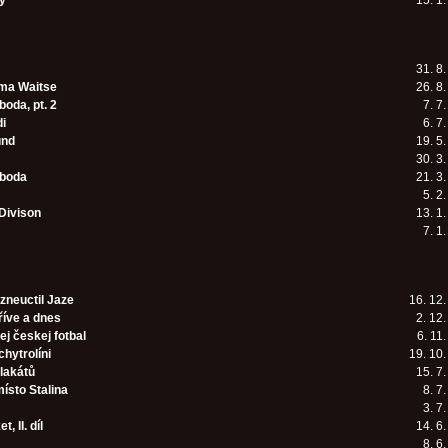
ý
15. 1
31. 8
ma Waitse
26. 8
oda, pt. 2
7. 7
di
6. 7
und
19. 5
30. 3
oboda
21. 3
5. 2
Divison
13. 1
7. 1
 zneuctil Jaze
16. 12
říve a dnes
2. 12
ej českej fotbal
6. 11
chytrolíni
19. 10
lakátů
15. 7
ísto Stalina
8. 7
3. 7
, II. díl
14. 6
8. 6