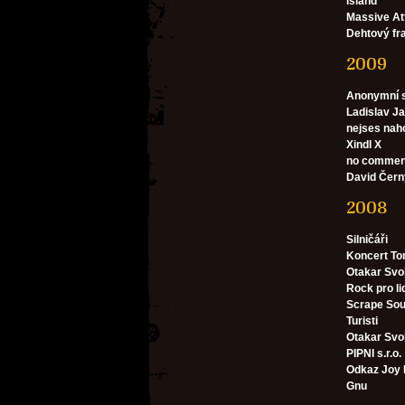
Island
Massive At
Dehtový fra
2009
Anonymní s
Ladislav Ja
nejses nah
Xindl X
no comment 
David Čern
2008
Silničáři
Koncert To
Otakar Svob
Rock pro li
Scrape So
Turisti
Otakar Sv
PIPNI s.r.o.
Odkaz Joy 
Gnu