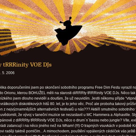
y tRRRinity VOE DJs
. 5. 2006
lika doporučeními jsem po skončení sobotního programu Free Dim Festu vyrazil n
" do Orionu, kterou BOHUŽEL měli na starosti diRRRty tRRRinity VOE DJs. Něco tak
ízkého jsem dlouho neviděl a doufám, že už neuvidím. Jestli někomu přijde "vtipn
vrátkových diskotékových hitů 80. let, je to jeho věc. Proč ale proboha takový průšv
en z nejvýznamnějších alternativních festivalů u nás??? Aktéři smutného sobotního
uvědomili, že vývoj v taneční muzice se nezastavil u MC Hammera a Alphaville. Sly
í pánové z diRRRty tRRRinity VOE DJs, něco o drum´n´bassu nebo jungle? Víte, exis
si rádi zatancují i na něco jiného než na Wham! (!!!) O trapných vsuvkách v podobě K
vi raději taktně pomlčím... A mimochodem, pouštění vypálených cédéček vás ještě