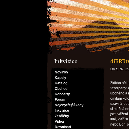
Inkvizice
diRRRt
ÚV SRR, 29
Novinky
Kapely
Zlákán něko
Katalog
"afterparty
Obchod
ubohého a n
Koncerty
omílání kolo
Fórum
uzavírá jed
Nejchytřejší kecy
si možná ne
Inkvizice
jste, vážen
Žebříčky
lidé, kteří 
Videa
nebo Bon Jo
Download