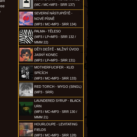
vám
(MC / MC+MP3 - SRR 137)
ree
e
SEVERNÍ NÁSTUPIŠTĚ -
NOVÉ PÍSNĚ
(MP3 / MC+MP3 - SRR 134)
PALMA - TĚLESO
(MP3 / LP+MP3 - SRR 132 /
MMM 22)
DĚTI DEŠTĚ - MLŽNÝ ÚVOD
JASNÝ KONEC
(MP3 / LP+MP3 - SRR 131)
MOTHERFUCIFER - KLID
SPÍCÍCH
(MP3 / MC+MP3 - SRR 133)
RED TORCH - WYGO (SINGL)
(MP3 - SRR)
LAUNDERED SYRUP - BLACK
URN
(MP3 / MC+MP3 - SRR 130 /
MMM 21)
HOURLOUPE - LEVITATING
FIELDS
(MP3 / MC+MP3 - SRR 128)