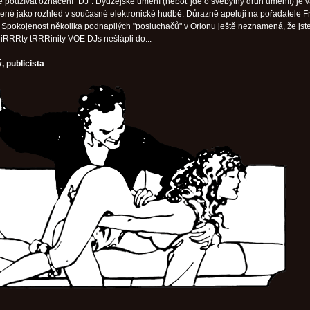
 používat označení "DJ". Dýdžejské umění (neboť jde o svébytný druh umění!) je 
lené jako rozhled v současné elektronické hudbě. Důrazně apeluji na pořadatele F
! Spokojenost několika podnapilých "posluchačů" v Orionu ještě neznamená, že jst
iRRRty tRRRinity VOE DJs nešlápli do...
, publicista