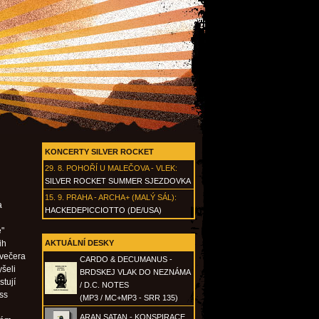
KONCERTY SILVER ROCKET
29. 8.
POHOŘÍ U MALEČOVA - VLEK
:
SILVER ROCKET SUMMER SJEZDOVKA
15. 9.
PRAHA - ARCHA+ (MALÝ SÁL)
:
a
HACKEDEPICCIOTTO (DE/USA)
é"
ih
AKTUÁLNÍ DESKY
 večera
CARDO & DECUMANUS -
šeli
BRDSKEJ VLAK DO NEZNÁMA
tují
/ D.C. NOTES
iss
(MP3 / MC+MP3 - SRR 135)
ARAN SATAN - KONSPIRACE