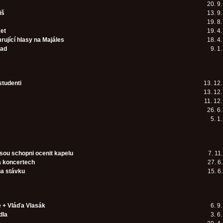
20. 9
iš
13. 9
19. 8
ket
19. 4
ující hlasy na Majáles
18. 4
rad
9. 1
studenti
13. 12
13. 12
11. 12
26. 6
5. 1
jsou schopni ocenit kapelu
7. 11
a koncertech
27. 6
na stávku
15. 6
e + Vláďa Vlasák
6. 9
dla
3. 6