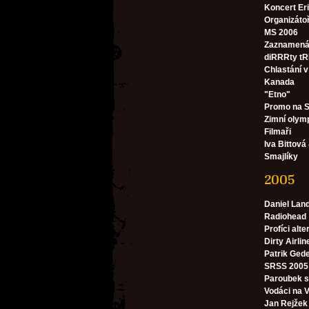
Koncert Er
Organizátoř
MS 2006
Zaznamená
diRRRty tR
Chlastání 
Kanada
"Etno"
Promo na S
Zimní olym
Filmaři
Iva Bittová
Smajlíky
2005
Daniel Lan
Radiohead
Profíci alte
Dirty Airlin
Patrik Ged
SRSS 2005 
Paroubek 
Vodáci na V
Jan Rejžek