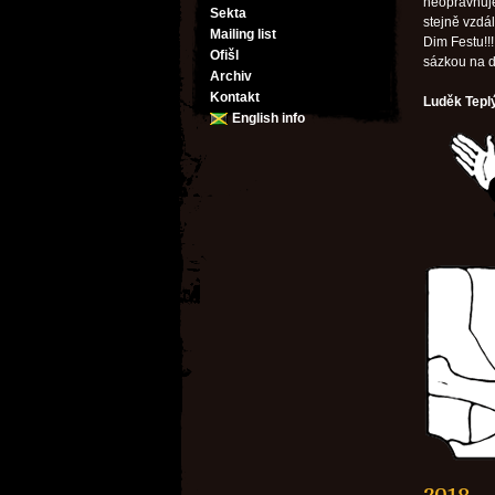
neopravňuje
Sekta
stejně vzdá
Mailing list
Dim Festu!!
Ofišl
sázkou na d
Archiv
Kontakt
Luděk Teplý
English info