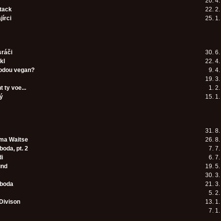
20. 4
tack
22. 2
jírci
25. 1
ráči
30. 6
kl
22. 4
odou vegan?
9. 4
19. 3
ty voe...
1. 2
ý
15. 1
31. 8
ma Waitse
26. 8
oda, pt. 2
7. 7
di
6. 7
und
19. 5
30. 3
oboda
21. 3
5. 2
Divison
13. 1
7. 1