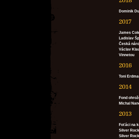
2018
Dominik D
2017
James Col
Ladislav Š
Česká náro
Václav Kla
Vinnetou
2016
Toni Erdma
2014
Fond ohrož
Michal Nan
2013
Foťáci na 
Silver Rock
Silver Roc