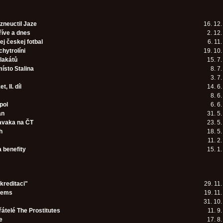
 zneuctil Jaze
16. 12
říve a dnes
2. 12
ej českej fotbal
6. 11
chytrolíni
19. 10
lakátů
15. 7
ísto Stalina
8. 7
3. 7
, II. díl
14. 6
8. 6
pol
6. 6
an
31. 5
avaka na ČT
23. 5
h
18. 5
11. 2
a benefity
15. 1
kreditaci"
29. 11
mems
19. 11
31. 10
řátelé The Prostitutes
11. 9
e
17. 8