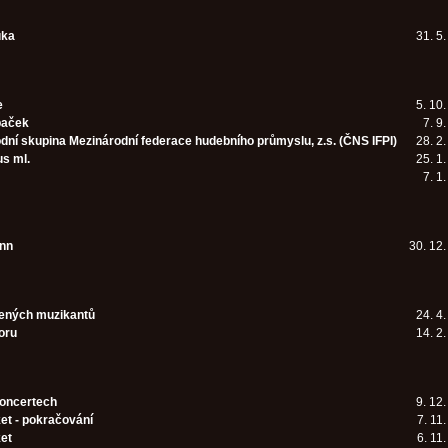
uka
31. 5
e
5. 10
paček
7. 9
dní skupina Mezinárodní federace hudebního průmyslu, z.s. (ČNS IFPI)
28. 2
us ml.
25. 1
7. 1
nn
30. 12
ených muzikantů
24. 4
oru
14. 2
koncertech
9. 12
et - pokračování
7. 11
ket
6. 11