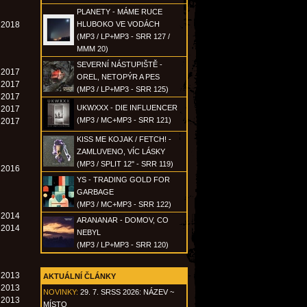
PLANETY - MÁME RUCE
. 2018
HLUBOKO VE VODÁCH
(MP3 / LP+MP3 - SRR 127 /
MMM 20)
SEVERNÍ NÁSTUPIŠTĚ -
. 2017
OREL, NETOPÝR A PES
. 2017
(MP3 / LP+MP3 - SRR 125)
. 2017
UKWXXX - DIE INFLUENCER
. 2017
(MP3 / MC+MP3 - SRR 121)
. 2017
KISS ME KOJAK / FETCH! -
ZAMLUVENO, VÍC LÁSKY
(MP3 / SPLIT 12" - SRR 119)
. 2016
YS - TRADING GOLD FOR
GARBAGE
(MP3 / MC+MP3 - SRR 122)
. 2014
ARANANAR - DOMOV, CO
. 2014
NEBYL
(MP3 / LP+MP3 - SRR 120)
. 2013
AKTUÁLNÍ ČLÁNKY
. 2013
NOVINKY:
29. 7. SRSS 2026: NÁZEV ~
. 2013
MÍSTO