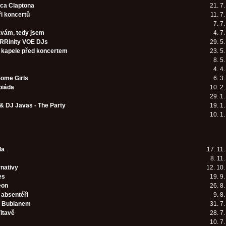
ica Claptona
21. 7
i koncertů
11. 7
7. 7
vám, tedy jsem
4. 7
RRinity VOE DJs
29. 5
v kapele před koncertem
23. 5
8. 5
4. 4
ome Girls
6. 3
piáda
10. 2
29. 1
 & DJ Javas - The Party
19. 1
10. 1
da
17. 11
8. 11
rnativy
12. 10
es
19. 9
eon
26. 8
absentéři
9. 8
s Bublanem
31. 7
ltavě
28. 7
10. 7