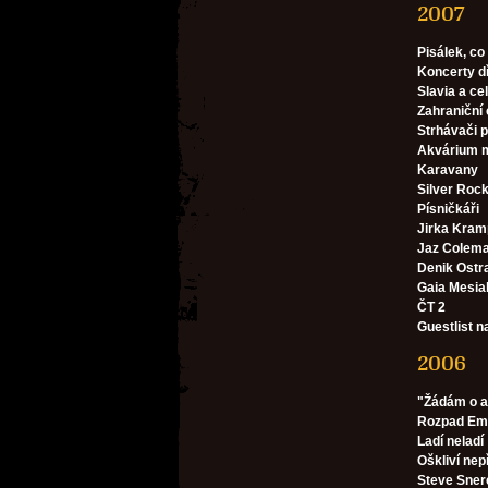
2007
Pisálek, co
Koncerty d
Slavia a cel
Zahraniční 
Strhávači p
Akvárium m
Karavany
Silver Rocket
Písničkáři
Jirka Kram
Jaz Colem
Denik Ostr
Gaia Mesia
ČT 2
Guestlist n
2006
"Žádám o a
Rozpad E
Ladí neladí
Oškliví nep
Steve Sner