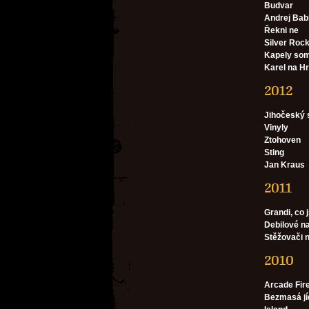
Budvar
Andrej Bab
Řekni ne
Silver Roc
Kapely somr
Karel na H
2012
Jihočeský 
Vinyly
Ztohoven
Sting
Jan Kraus
2011
Grandi, co 
Debilové n
Stěžovači 
2010
Arcade Fir
Bezmasá jí