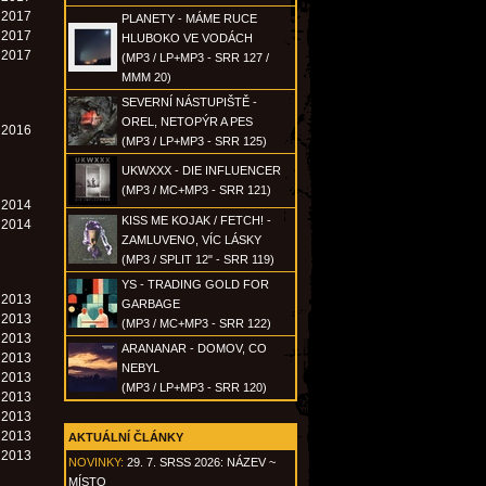
. 2017
PLANETY - MÁME RUCE
. 2017
HLUBOKO VE VODÁCH
. 2017
(MP3 / LP+MP3 - SRR 127 /
MMM 20)
SEVERNÍ NÁSTUPIŠTĚ -
OREL, NETOPÝR A PES
. 2016
(MP3 / LP+MP3 - SRR 125)
UKWXXX - DIE INFLUENCER
(MP3 / MC+MP3 - SRR 121)
. 2014
KISS ME KOJAK / FETCH! -
. 2014
ZAMLUVENO, VÍC LÁSKY
(MP3 / SPLIT 12" - SRR 119)
YS - TRADING GOLD FOR
. 2013
GARBAGE
. 2013
(MP3 / MC+MP3 - SRR 122)
. 2013
ARANANAR - DOMOV, CO
. 2013
NEBYL
. 2013
(MP3 / LP+MP3 - SRR 120)
. 2013
. 2013
. 2013
AKTUÁLNÍ ČLÁNKY
. 2013
NOVINKY:
29. 7. SRSS 2026: NÁZEV ~
MÍSTO