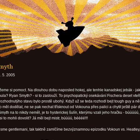
myth
. 5. 2005
eme si pomoct. Na dlouhou dobu naposled hokej, ale tenhle kanadskej jebák - jak
nula? Ryan Smyth? - si to zaslouží. To psychopatický osekávání Fischera deset vteř
ozhodnutýho stavu bylo prostě ubohý. Když už se teda rozhodl bejt tough guy a n
 to měl dodělat, ne se pak nechat třísknout od Vokouna přes palici a chytit ještě pár 
myth na to nikdy neměl, je to hysterickej šulín, kterýmu vzali jeho hračku - búúúúú,
 si to mohli dovolit? Já měl bejt mistr, búúúú, béééé!!!
e jsme gentlemani, tak taktně zamlčíme bezvýznamnou epizodku Vokoun vs. Heatley