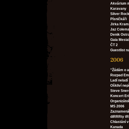
Akvárium m
Karavany
Silver Rocket
Písničkáři
Jirka Kram
Jaz Colem
Denik Ostr
Gaia Mesia
ČT 2
Guestlist n
2006
"Žádám o a
Rozpad E
Ladí neladí
Oškliví nep
Steve Sner
Koncert Er
Organizátoř
MS 2006
Zaznamená
diRRRty tR
Chlastání 
Kanada