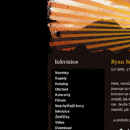
Inkvizice
Ryan S
ÚV SRR, 17
Novinky
Kapely
Hele, nemůž
Katalog
jmenuje ta 
Obchod
koncem za r
Koncerty
zmlátit, tak
Fórum
ran. Jenže S
Nejchytřejší kecy
mamíííí, jak
Inkvizice
Žebříčky
...a protož
Videa
Download