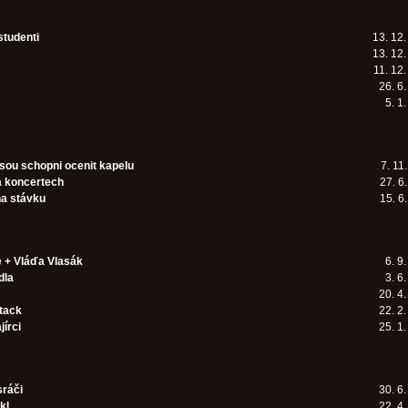
studenti
13. 12
13. 12
11. 12
26. 6
5. 1
jsou schopni ocenit kapelu
7. 11
a koncertech
27. 6
na stávku
15. 6
e + Vláďa Vlasák
6. 9
dla
3. 6
20. 4
tack
22. 2
jírci
25. 1
ráči
30. 6
kl
22. 4