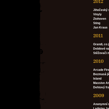
2012
Jihočeský 
Vinyly
Ztohoven
Sting
Jan Kraus
2011
Grandi, co 
Debilové n
Stěžovači 
2010
Arcade Fir
Bezmasá jí
Island
Massive At
Dehtový fra
2009
Anonymní s
Ladislav Ja