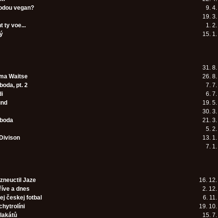
odou vegan?
9. 4
19. 3
ty voe...
1. 2
ý
15. 1
31. 8
ma Waitse
26. 8
oda, pt. 2
7. 7
di
6. 7
und
19. 5
30. 3
oboda
21. 3
5. 2
Divison
13. 1
7. 1
 zneuctil Jaze
16. 12
říve a dnes
2. 12
ej českej fotbal
6. 11
chytrolíni
19. 10
lakátů
15. 7