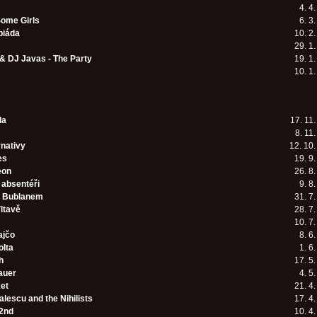
4. 4
ome Girls
6. 3
piáda
10. 2
29. 1
 & DJ Javas - The Party
19. 1
10. 1
da
17. 11
8. 11
rnativy
12. 10
es
19. 9
eon
26. 8
absentéři
9. 8
s Bublanem
31. 7
ltavě
28. 7
10. 7
ajčo
8. 6
olta
1. 6
h
17. 5
auer
4. 5
ket
21. 4
lescu and the Nihilists
17. 4
2nd
10. 4