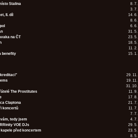
ísto Stalina
8. 7
3. 7
, II. díl
14. 6
8. 6
pol
6. 6
an
31. 5
avaka na ČT
23. 5
h
18. 5
11. 2
a benefity
15. 1
kreditaci"
29. 11
mems
19. 11
31. 10
řátelé The Prostitutes
11. 9
e
17. 8
ica Claptona
21. 7
i koncertů
11. 7
7. 7
vám, tedy jsem
4. 7
RRinity VOE DJs
29. 5
v kapele před koncertem
23. 5
8. 5