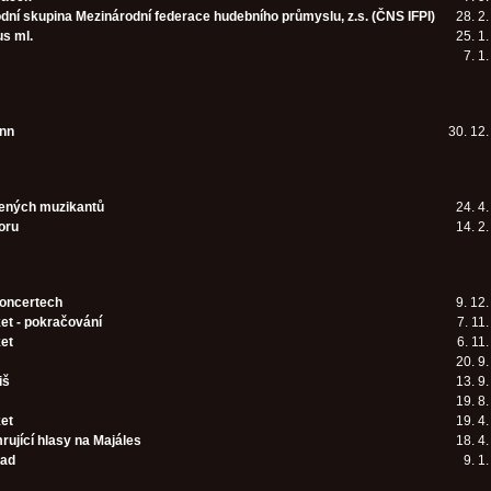
dní skupina Mezinárodní federace hudebního průmyslu, z.s. (ČNS IFPI)
28. 2
us ml.
25. 1
7. 1
nn
30. 12
ených muzikantů
24. 4
oru
14. 2
koncertech
9. 12
et - pokračování
7. 11
ket
6. 11
20. 9
iš
13. 9
19. 8
ket
19. 4
ující hlasy na Majáles
18. 4
rad
9. 1