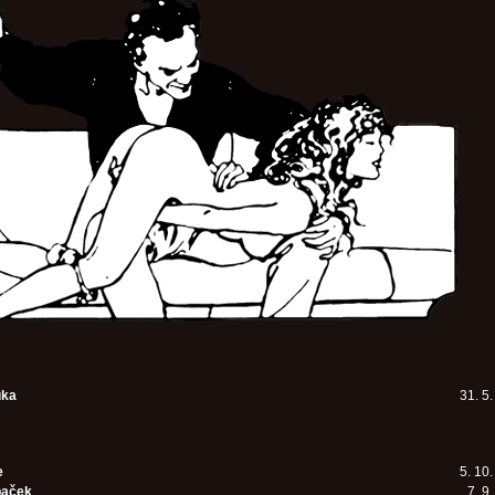
uka
31. 5
e
5. 10
paček
7. 9