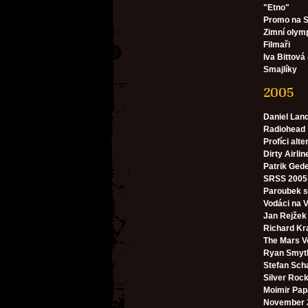
"Etno"
Promo na S
Zimní olym
Filmaři
Iva Bittová
Smajlíky
2005
Daniel Lan
Radiohead
Profíci alte
Dirty Airlin
Patrik Ged
SRSS 2005 
Paroubek 
Vodáci na V
Jan Rejžek
Richard Kr
The Mars V
Ryan Smyt
Stefan Sch
Silver Roc
Moimir Papa
November 