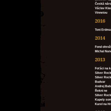
Česká náro
Václav Kla
Vinnetou
2016
Toni Erdma
2014
Fond ohrož
Michal Nan
2013
Foťáci na 
Silver Rock
Silver Roc
Budvar
Andrej Bab
Řekni ne
Silver Roc
Kapely somr
Karel na H