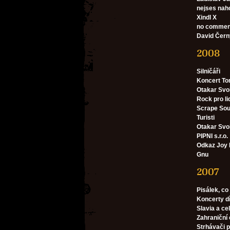
nejses nah
Xindl X
no comment 
David Čern
2008
Silničáři
Koncert To
Otakar Svob
Rock pro li
Scrape So
Turisti
Otakar Sv
PIPNI s.r.o.
Odkaz Joy 
Gnu
2007
Pisálek, co
Koncerty d
Slavia a cel
Zahraniční 
Strhávači p