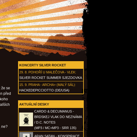
KONCERTY SILVER ROCKET
29. 8.
POHOŘÍ U MALEČOVA - VLEK
:
SILVER ROCKET SUMMER SJEZDOVKA
15. 9.
PRAHA - ARCHA+ (MALÝ SÁL)
:
 že se
HACKEDEPICCIOTTO (DE/USA)
in před
ěkoho
dalších
AKTUÁLNÍ DESKY
CARDO & DECUMANUS -
BRDSKEJ VLAK DO NEZNÁMA
/ D.C. NOTES
, ne?
(MP3 / MC+MP3 - SRR 135)
ARAN SATAN - KONSPIRACE