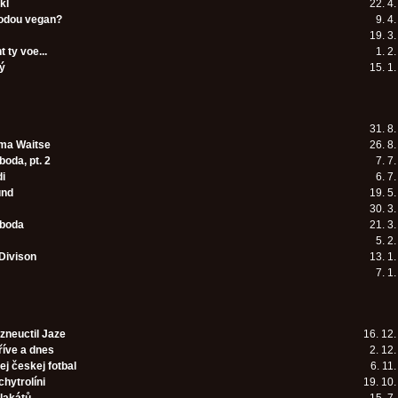
kl
22. 4
odou vegan?
9. 4
19. 3
ty voe...
1. 2
ý
15. 1
31. 8
ma Waitse
26. 8
oda, pt. 2
7. 7
di
6. 7
und
19. 5
30. 3
oboda
21. 3
5. 2
Divison
13. 1
7. 1
 zneuctil Jaze
16. 12
říve a dnes
2. 12
ej českej fotbal
6. 11
chytrolíni
19. 10