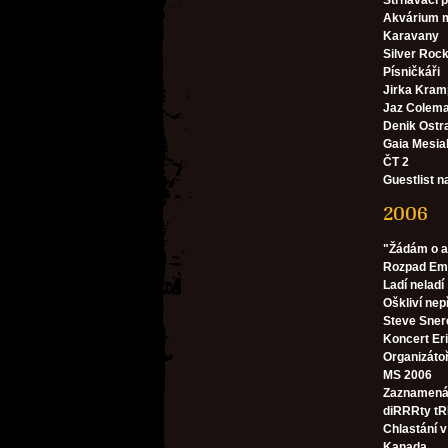
Strhávači p
Akvárium m
Karavany
Silver Rocket
Písničkáři
Jirka Kram
Jaz Colem
Denik Ostr
Gaia Mesia
ČT 2
Guestlist n
2006
"Žádám o a
Rozpad E
Ladí neladí
Oškliví nep
Steve Sner
Koncert Er
Organizátoř
MS 2006
Zaznamená
diRRRty tR
Chlastání 
Kanada