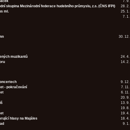
paček
7. 9
dní skupina Mezinárodní federace hudebního průmyslu, z.s. (ČNS IFPI)
28. 2
us ml.
25. 1
7. 1
nn
30. 12
ených muzikantů
24. 4
oru
14. 2
koncertech
9. 12
et - pokračování
7. 11
ket
6. 11
20. 9
iš
13. 9
19. 8
ket
19. 4
ující hlasy na Majáles
18. 4
rad
9. 1