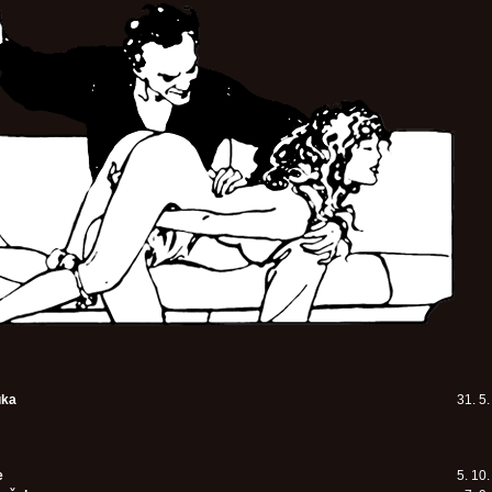
uka
31. 5
e
5. 10