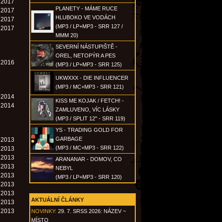
. 2017
PLANETY - MÁME RUCE
. 2017
HLUBOKO VE VODÁCH
. 2017
(MP3 / LP+MP3 - SRR 127 /
. 2017
MMM 20)
SEVERNÍ NÁSTUPIŠTĚ -
OREL, NETOPÝR A PES
. 2016
(MP3 / LP+MP3 - SRR 125)
UKWXXX - DIE INFLUENCER
(MP3 / MC+MP3 - SRR 121)
. 2014
KISS ME KOJAK / FETCH! -
. 2014
ZAMLUVENO, VÍC LÁSKY
(MP3 / SPLIT 12" - SRR 119)
YS - TRADING GOLD FOR
GARBAGE
. 2013
(MP3 / MC+MP3 - SRR 122)
. 2013
. 2013
ARANANAR - DOMOV, CO
. 2013
NEBYL
. 2013
(MP3 / LP+MP3 - SRR 120)
. 2013
. 2013
AKTUÁLNÍ ČLÁNKY
. 2013
. 2013
NOVINKY:
29. 7. SRSS 2026: NÁZEV ~
MÍSTO