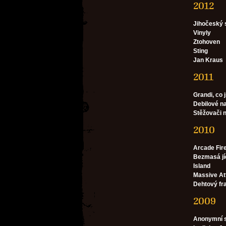
2012
Jihočeský 
Vinyly
Ztohoven
Sting
Jan Kraus
2011
Grandi, co 
Debilové n
Stěžovači 
2010
Arcade Fir
Bezmasá jí
Island
Massive At
Dehtový fra
2009
Anonymní s