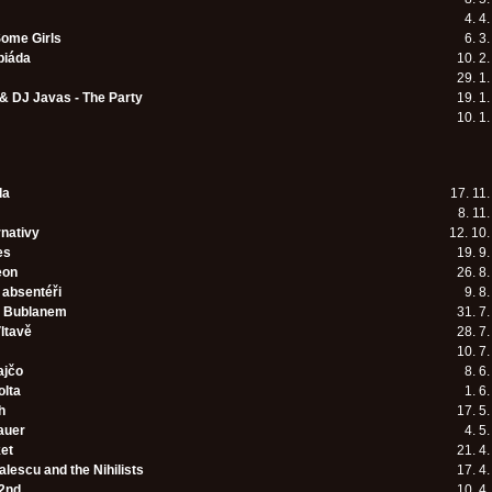
4. 4
ome Girls
6. 3
piáda
10. 2
29. 1
 & DJ Javas - The Party
19. 1
10. 1
da
17. 11
8. 11
rnativy
12. 10
es
19. 9
eon
26. 8
absentéři
9. 8
s Bublanem
31. 7
ltavě
28. 7
10. 7
ajčo
8. 6
olta
1. 6
h
17. 5
auer
4. 5
ket
21. 4
lescu and the Nihilists
17. 4
2nd
10. 4