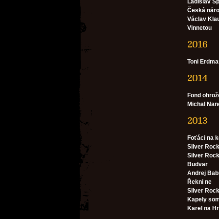
Ladislav Š
Česká náro
Václav Kla
Vinnetou
2016
Toni Erdma
2014
Fond ohrož
Michal Nan
2013
Foťáci na 
Silver Rock
Silver Roc
Budvar
Andrej Bab
Řekni ne
Silver Roc
Kapely somr
Karel na H