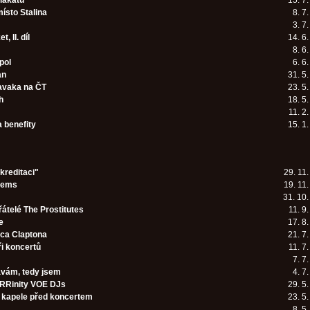
lakátů
15. 7
ísto Stalina
8. 7
3. 7
, II. díl
14. 6
8. 6
pol
6. 6
an
31. 5
avaka na ČT
23. 5
h
18. 5
11. 2
a benefity
15. 1
kreditaci"
29. 11
mems
19. 11
31. 10
řátelé The Prostitutes
11. 9
e
17. 8
ica Claptona
21. 7
i koncertů
11. 7
7. 7
vám, tedy jsem
4. 7
RRinity VOE DJs
29. 5
v kapele před koncertem
23. 5
8. 5