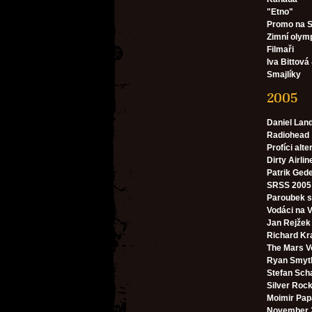
"Etno"
Promo na S
Zimní olym
Filmaři
Iva Bittová
Smajlíky
2005
Daniel Lan
Radiohead
Profíci alte
Dirty Airlin
Patrik Ged
SRSS 2005 
Paroubek 
Vodáci na V
Jan Rejžek
Richard Kr
The Mars V
Ryan Smyt
Stefan Sch
Silver Roc
Moimir Papa
November 