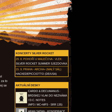
KONCERTY SILVER ROCKET
29. 8.
POHOŘÍ U MALEČOVA - VLEK
:
SILVER ROCKET SUMMER SJEZDOVKA
15. 9.
PRAHA - ARCHA+ (MALÝ SÁL)
:
HACKEDEPICCIOTTO (DE/USA)
el
 za to
rej se
AKTUÁLNÍ DESKY
CARDO & DECUMANUS -
BRDSKEJ VLAK DO NEZNÁMA
/ D.C. NOTES
(MP3 / MC+MP3 - SRR 135)
ARAN SATAN - KONSPIRACE