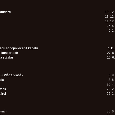
studenti
13. 12
13. 12
11. 12
26. 6
5. 1
jsou schopni ocenit kapelu
7. 11
a koncertech
27. 6
na stávku
15. 6
e + Vláďa Vlasák
6. 9
dla
3. 6
20. 4
tack
22. 2
jírci
25. 1
ráči
30. 6