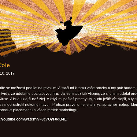
Cole
 10. 2017
Máte se možnost podílet na revoluci! A stačí mi k tomu vaše prachy a my pak budem
 tvrdý, že uděláme počítačovou hru. Já jsem totiž tak vtipnej, že si umim udělat prd
luse. A budu zlejší než zlej. A když mi pošleš prachy i ty, budu ještě víc zlejší, a ty si
eš moct ustřelit někomu hlavu... Protože právě tohle je ten ryzí správnej hiphop, kte
product placementu a všech mrdek marketingu.
ww.youtube.com/watch?v=8c7OyF0dQ4E