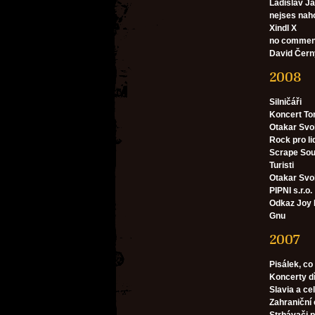
Ladislav Ja
nejses nah
Xindl X
no comment 
David Čern
2008
Silničáři
Koncert To
Otakar Svob
Rock pro li
Scrape So
Turisti
Otakar Sv
PIPNI s.r.o.
Odkaz Joy 
Gnu
2007
Pisálek, co
Koncerty d
Slavia a cel
Zahraniční 