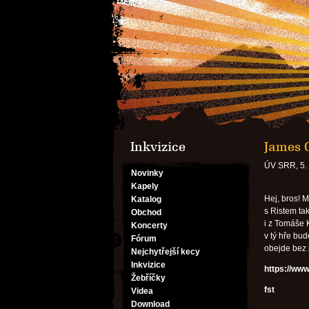
Inkvizice
James 
ÚV SRR, 5.
Novinky
Kapely
Hej, bros! 
Katalog
s Ristem tak
Obchod
i z Tomáše K
Koncerty
v tý hře bud
Fórum
obejde bez 
Nejchytřejší kecy
Inkvizice
https://w
Žebříčky
fst
Videa
Download