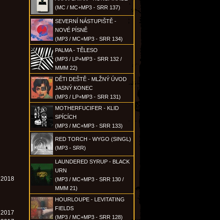
(MC / MC+MP3 - SRR 137)
SEVERNÍ NÁSTUPIŠTĚ -
NOVÉ PÍSNĚ
(MP3 / MC+MP3 - SRR 134)
PALMA - TĚLESO
(MP3 / LP+MP3 - SRR 132 /
MMM 22)
DĚTI DEŠTĚ - MLŽNÝ ÚVOD
JASNÝ KONEC
(MP3 / LP+MP3 - SRR 131)
MOTHERFUCIFER - KLID
SPÍCÍCH
(MP3 / MC+MP3 - SRR 133)
RED TORCH - WYGO (SINGL)
(MP3 - SRR)
LAUNDERED SYRUP - BLACK
URN
. 2018
(MP3 / MC+MP3 - SRR 130 /
MMM 21)
HOURLOUPE - LEVITATING
FIELDS
. 2017
(MP3 / MC+MP3 - SRR 128)