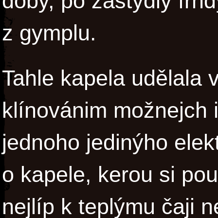
doby, po zastydlý fr
z gymplu.
Tahle kapela udělala 
klínovánim možnejch 
jednoho jedinýho elektr
o kapele, kerou si pou
nejlíp k teplýmu čaji 