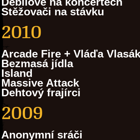
Debilové na koncertech
Stěžovači na stávku
2010
Arcade Fire + Vláďa Vlasá
Bezmasá jídla
Island
Massive Attack
Dehtový frajírci
2009
Anonymní sráči