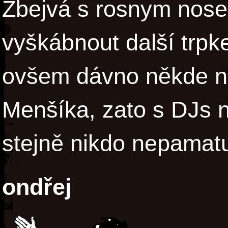
Zbejvá s rosnym nose
vyškábnout další trpke
ovšem dávno někde ne
Menšíka, zato s DJs n
stejně nikdo nepamatu
ondřej