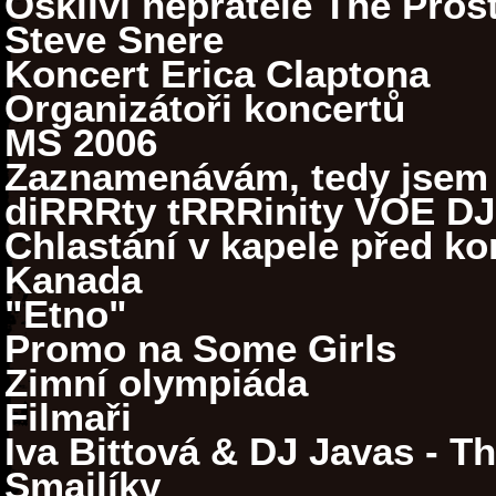
Oškliví nepřátelé The Prost
Steve Snere
Koncert Erica Claptona
Organizátoři koncertů
MS 2006
Zaznamenávám, tedy jsem
diRRRty tRRRinity VOE DJ
Chlastání v kapele před k
Kanada
"Etno"
Promo na Some Girls
Zimní olympiáda
Filmaři
Iva Bittová & DJ Javas - T
Smajlíky