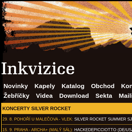
Inkvizice
Novinky
Kapely
Katalog
Obchod
Kon
Žebříčky
Videa
Download
Sekta
Mail
KONCERTY SILVER ROCKET
29. 8.
POHOŘÍ U MALEČOVA - VLEK
:
SILVER ROCKET SUMMER S
15. 9.
PRAHA - ARCHA+ (MALÝ SÁL)
:
HACKEDEPICCIOTTO (DE/US