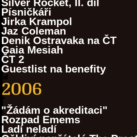
Silver Rocket, II. díl
Písničkáři
Jirka Krampol
Jaz Coleman
Denik Ostravaka na ČT
Gaia Mesiah
ČT 2
Guestlist na benefity
2006
"Žádám o akreditaci"
Rozpad Emems
Ladí neladí