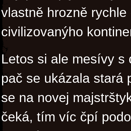
vlastně hrozně rychle
civilizovanýho kontine
Letos si ale mesívy s 
pač se ukázala stará p
se na novej majstršty
čeká, tím víc čpí po