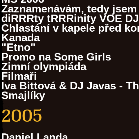
Zaznamenávám, tedy jsem
diRRRty tRRRinity VOE DJ
Chlastání v kapele před k
Kanada
"Etno"
Promo na Some Girls
Zimní olympiáda
Filmaři
Iva Bittová & DJ Javas - T
Smajlíky
2005
Daniel Landa