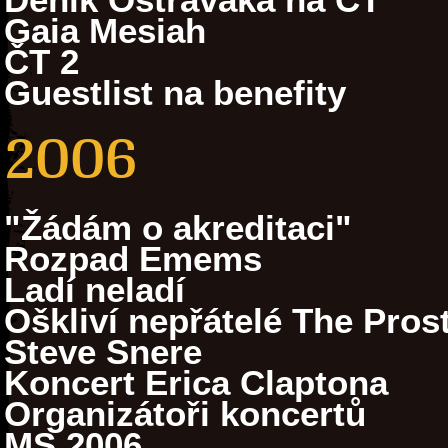
Gaia Mesiah
ČT 2
Guestlist na benefity
2006
"Žádám o akreditaci"
Rozpad Emems
Ladí neladí
Oškliví nepřátelé The Prost
Steve Snere
Koncert Erica Claptona
Organizátoři koncertů
MS 2006