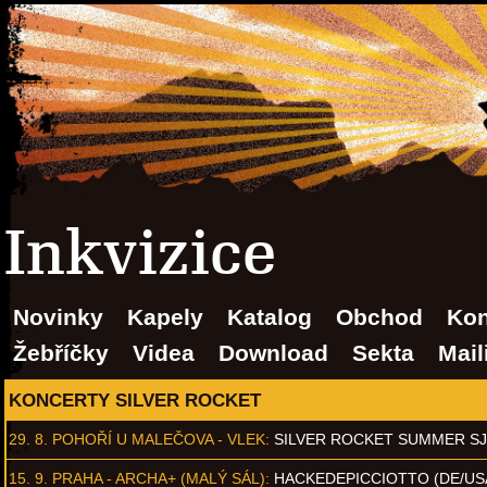
Inkvizice
Novinky
Kapely
Katalog
Obchod
Kon
Žebříčky
Videa
Download
Sekta
Mail
KONCERTY SILVER ROCKET
29. 8.
POHOŘÍ U MALEČOVA - VLEK
:
SILVER ROCKET SUMMER S
15. 9.
PRAHA - ARCHA+ (MALÝ SÁL)
:
HACKEDEPICCIOTTO (DE/US