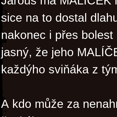
Jarouš má MALÍČEK na
sice na to dostal dlah
nakonec i přes bolest
jasný, že jeho MALÍČ
každýho sviňáka z tý
A kdo může za nenahr