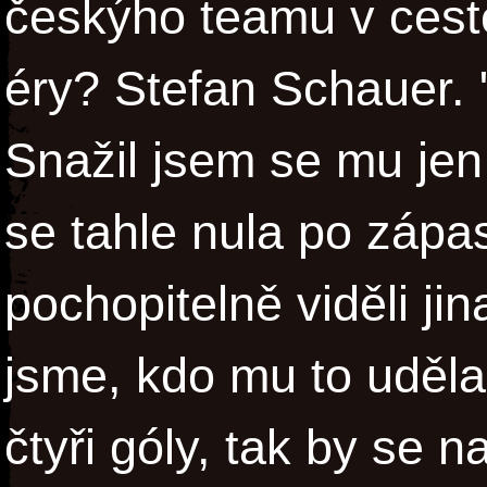
českýho teamu v cestě
éry? Stefan Schauer. 
Snažil jsem se mu jen
se tahle nula po zápas
pochopitelně viděli ji
jsme, kdo mu to udělal
čtyři góly, tak by se n