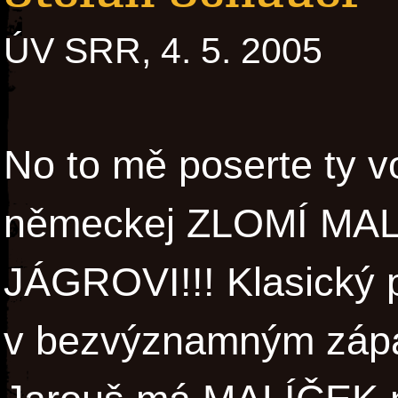
ÚV SRR, 4. 5. 2005
No to mě poserte ty v
německej ZLOMÍ MA
JÁGROVI!!! Klasický 
v bezvýznamným zápa