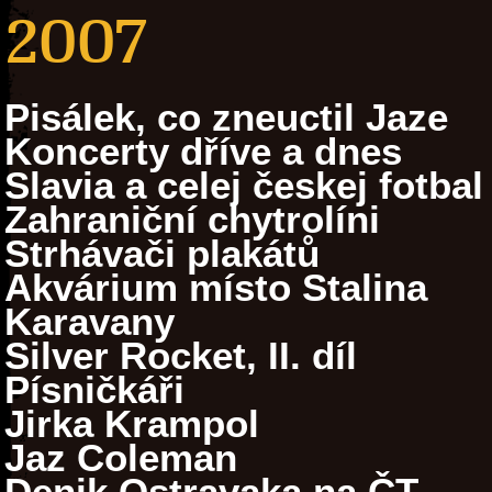
2007
Pisálek, co zneuctil Jaze
Koncerty dříve a dnes
Slavia a celej českej fotbal
Zahraniční chytrolíni
Strhávači plakátů
Akvárium místo Stalina
Karavany
Silver Rocket, II. díl
Písničkáři
Jirka Krampol
Jaz Coleman
Denik Ostravaka na ČT