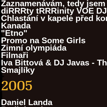
Zaznamenávám, tedy jsem
diRRRty tRRRinity VOE DJ
Chlastání v kapele před k
Kanada
"Etno"
Promo na Some Girls
Zimní olympiáda
Filmaři
Iva Bittová & DJ Javas - T
Smajlíky
2005
Daniel Landa