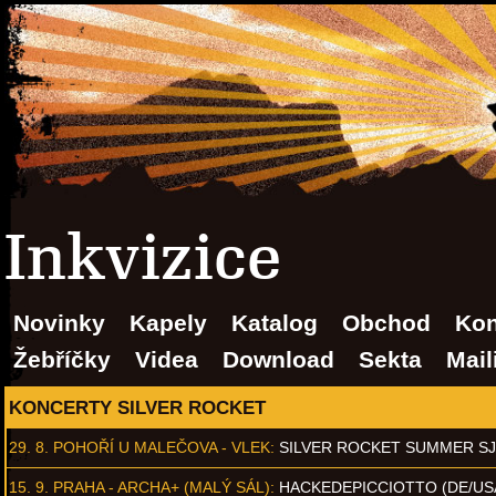
Inkvizice
Novinky
Kapely
Katalog
Obchod
Kon
Žebříčky
Videa
Download
Sekta
Mail
KONCERTY SILVER ROCKET
29. 8.
POHOŘÍ U MALEČOVA - VLEK
:
SILVER ROCKET SUMMER S
15. 9.
PRAHA - ARCHA+ (MALÝ SÁL)
:
HACKEDEPICCIOTTO (DE/US