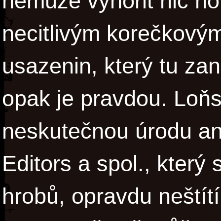
nemůže vynořit nic hor
necitlivým korečkový
usazenin, který tu zan
opak je pravdou. Loňsk
neskutečnou úrodu an
Editors a spol., který
hrobů, opravdu neštítí