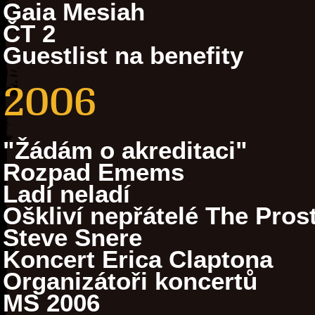
Gaia Mesiah
ČT 2
Guestlist na benefity
2006
"Žádám o akreditaci"
Rozpad Emems
Ladí neladí
Oškliví nepřátelé The Prost
Steve Snere
Koncert Erica Claptona
Organizátoři koncertů
MS 2006