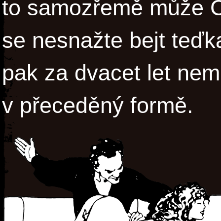
to samozřemě může Cur
se nesnažte bejt teďka
pak za dvacet let nem
v přeceděný formě.