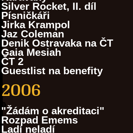
Silver Rocket, II. díl
Písničkáři
Jirka Krampol
Jaz Coleman
Denik Ostravaka na ČT
Gaia Mesiah
ČT 2
Guestlist na benefity
2006
"Žádám o akreditaci"
Rozpad Emems
Ladí neladí