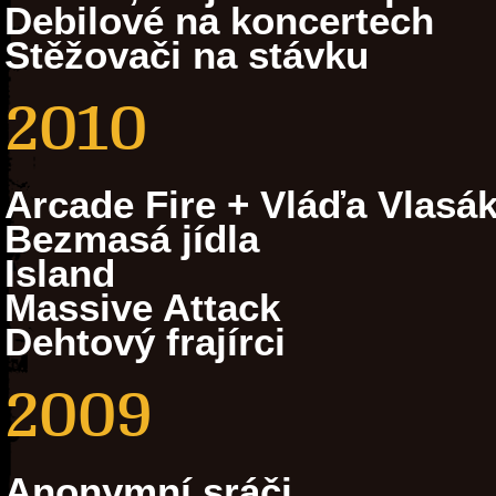
Debilové na koncertech
Stěžovači na stávku
2010
Arcade Fire + Vláďa Vlasá
Bezmasá jídla
Island
Massive Attack
Dehtový frajírci
2009
Anonymní sráči