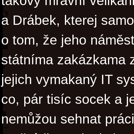
takový mravní velikán
a Drábek, kterej sam
o tom, že jeho náměst
státníma zakázkama za
jejich vymakaný IT s
co, pár tisíc socek a j
nemůžou sehnat práci