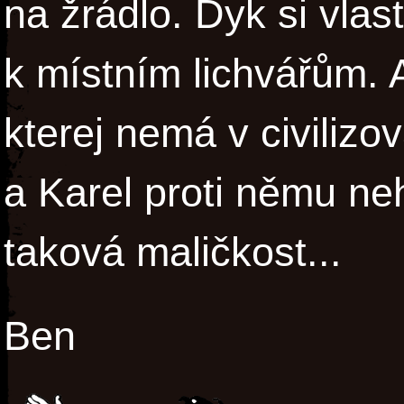
na žrádlo. Dyk si vlas
k místním lichvářům. 
kterej nemá v civiliz
a Karel proti němu neh
taková maličkost...
Ben