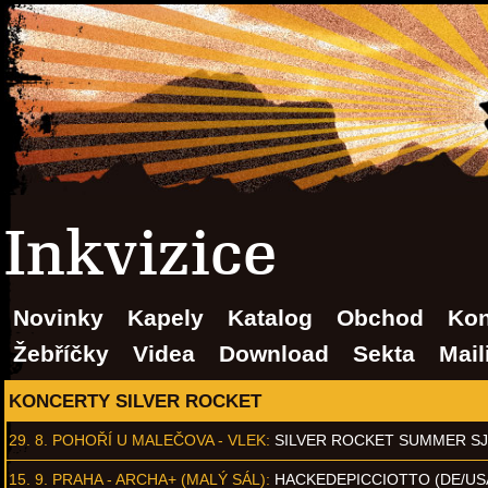
Inkvizice
Novinky
Kapely
Katalog
Obchod
Kon
Žebříčky
Videa
Download
Sekta
Mail
KONCERTY SILVER ROCKET
29. 8.
POHOŘÍ U MALEČOVA - VLEK
:
SILVER ROCKET SUMMER S
15. 9.
PRAHA - ARCHA+ (MALÝ SÁL)
:
HACKEDEPICCIOTTO (DE/US