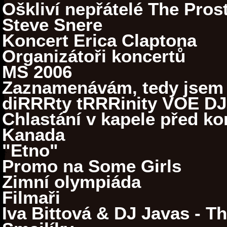
Oškliví nepřátelé The Prost
Steve Snere
Koncert Erica Claptona
Organizátoři koncertů
MS 2006
Zaznamenávám, tedy jsem
diRRRty tRRRinity VOE DJ
Chlastání v kapele před k
Kanada
"Etno"
Promo na Some Girls
Zimní olympiáda
Filmaři
Iva Bittová & DJ Javas - T