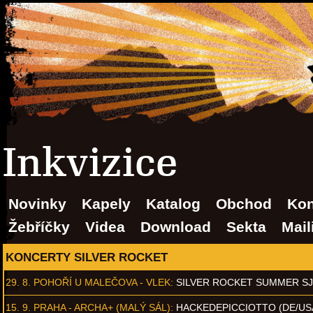
Inkvizice
Novinky
Kapely
Katalog
Obchod
Kon
Žebříčky
Videa
Download
Sekta
Mail
KONCERTY SILVER ROCKET
29. 8.
POHOŘÍ U MALEČOVA - VLEK
:
SILVER ROCKET SUMMER S
15. 9.
PRAHA - ARCHA+ (MALÝ SÁL)
:
HACKEDEPICCIOTTO (DE/US