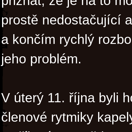
přiznat, že je na to mo
prostě nedostačující 
a končím rychlý rozbor
jeho problém.
V úterý 11. října byli
členové rytmiky kapel