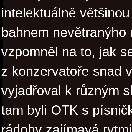
intelektuálně většino
bahnem nevětranýho r
vzpomněl na to, jak s
z konzervatoře snad 
vyjadřoval k různým 
tam byli OTK s písničk
rádoby zajímavá rytmi