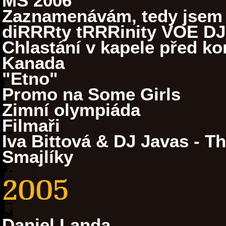
MS 2006
Zaznamenávám, tedy jsem
diRRRty tRRRinity VOE DJ
Chlastání v kapele před k
Kanada
"Etno"
Promo na Some Girls
Zimní olympiáda
Filmaři
Iva Bittová & DJ Javas - T
Smajlíky
2005
Daniel Landa