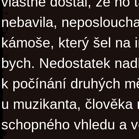
vlastně dostal, že ho
nebavila, neposlouchal
kámoše, který šel na
bych. Nedostatek nadh
k počínání druhých m
u muzikanta, člověka 
schopného vhledu a v