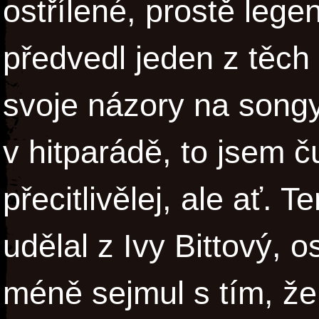
ostřílené, prostě leg
předvedl jeden z těch
svoje názory na song
v hitparádě, to jsem 
přecitlivělej, ale ať.
udělal z Ivy Bittový, o
méně sejmul s tím, že