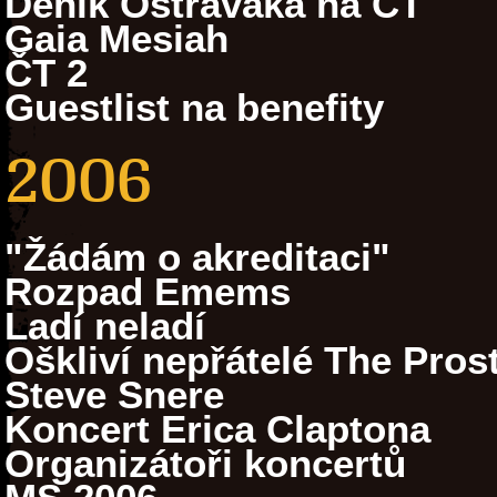
Denik Ostravaka na ČT
Gaia Mesiah
ČT 2
Guestlist na benefity
2006
"Žádám o akreditaci"
Rozpad Emems
Ladí neladí
Oškliví nepřátelé The Prost
Steve Snere
Koncert Erica Claptona
Organizátoři koncertů