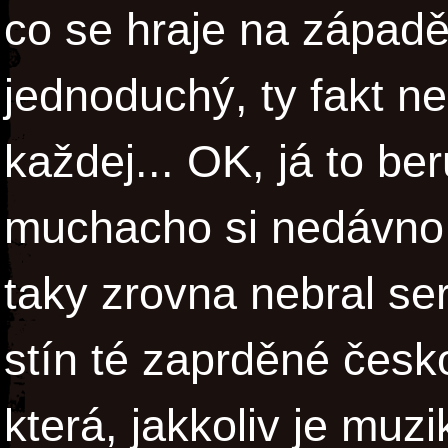
co se hraje na západě
jednoduchý, ty fakt n
každej... OK, já to b
muchacho si nedávno
taky zrovna nebral ser
stín té zaprděné česk
která, jakkoliv je muzi