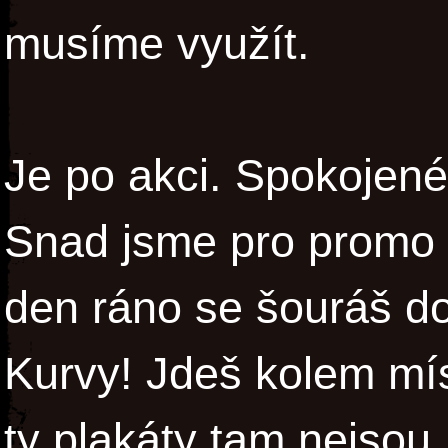
musíme využít.
Je po akci. Spokojené 
Snad jsme pro promo 
den ráno se šouráš do
Kurvy! Jdeš kolem míst,
ty plakáty tam nejsou.