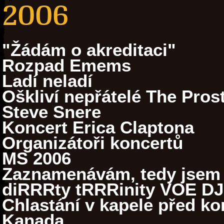
2006
"Žádám o akreditaci"
Rozpad Emems
Ladí neladí
Oškliví nepřátelé The Prost
Steve Snere
Koncert Erica Claptona
Organizátoři koncertů
MS 2006
Zaznamenávám, tedy jsem
diRRRty tRRRinity VOE DJ
Chlastání v kapele před k
Kanada