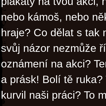
plakáty na tvou akci, 
nebo kámoš, nebo něk
hraje? Co dělat s tak
svůj názor nezmůže říc
oznámení na akci? Te
a prásk! Bolí tě ruka? 
kurvil naši práci? To 