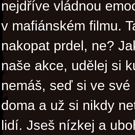
nejdříve vládnou emoc
v mafiánském filmu. T
nakopat prdel, ne? Jak
naše akce, udělej si k
nemáš, seď si ve své 
doma a už si nikdy net
lidí. Jseš nízkej a ubo