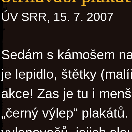
ÚV SRR, 15. 7. 2007
Sedám s kámošem na 
je lepidlo, štětky (ma
akce! Zas je tu i men
„černý výlep“ plakátů.