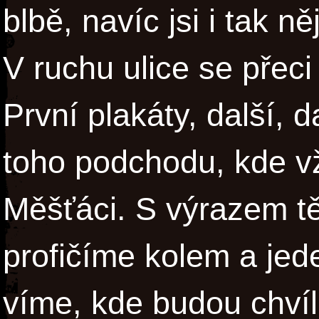
blbě, navíc jsi i tak n
V ruchu ulice se přeci 
První plakáty, další, d
toho podchodu, kde vž
Měšťáci. S výrazem tě
profičíme kolem a jed
víme, kde budou chvíli