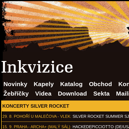
Inkvizice
Novinky
Kapely
Katalog
Obchod
Kon
Žebříčky
Videa
Download
Sekta
Mail
KONCERTY SILVER ROCKET
29. 8.
POHOŘÍ U MALEČOVA - VLEK
:
SILVER ROCKET SUMMER S
15. 9.
PRAHA - ARCHA+ (MALÝ SÁL)
:
HACKEDEPICCIOTTO (DE/US