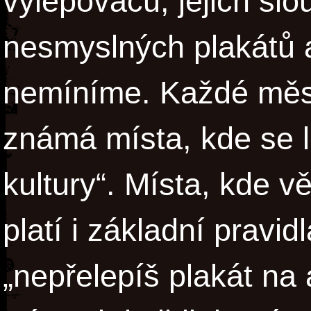
vylepovačů, jejich slo
nesmyslných plakátů a
nemíníme. Každé měs
známá místa, kde se l
kultury“. Místa, kde v
platí i základní pravid
„nepřelepíš plakát na 