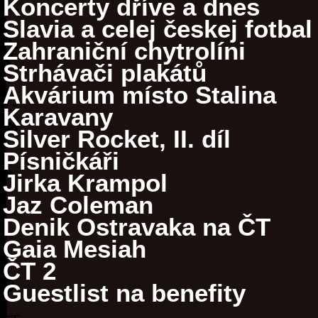
Koncerty dříve a dnes
Slavia a celej českej fotbal
Zahraniční chytrolíni
Strhávači plakátů
Akvárium místo Stalina
Karavany
Silver Rocket, II. díl
Písničkáři
Jirka Krampol
Jaz Coleman
Denik Ostravaka na ČT
Gaia Mesiah
ČT 2
Guestlist na benefity