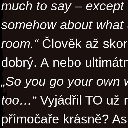
much to say – except 
somehow about what d
room.“
Člověk až skoro 
dobrý. A nebo ultimát
„So you go your own w
too…“
Vyjádřil TO už
přímočaře krásně? Asi