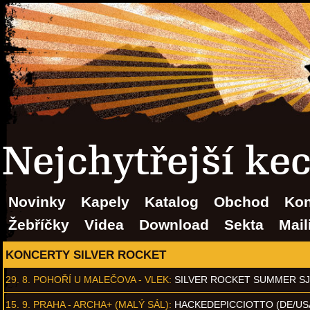
Nejchytřejší ke
Novinky
Kapely
Katalog
Obchod
Kon
Žebříčky
Videa
Download
Sekta
Mail
KONCERTY SILVER ROCKET
29. 8.
POHOŘÍ U MALEČOVA - VLEK
:
SILVER ROCKET SUMMER S
15. 9.
PRAHA - ARCHA+ (MALÝ SÁL)
:
HACKEDEPICCIOTTO (DE/US