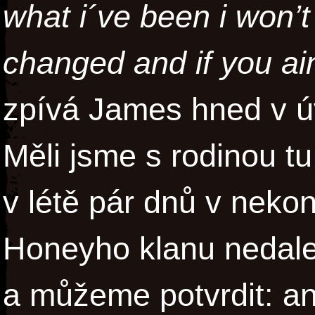
what i´ve been i won’t 
changed and if you ai
zpívá James hned v 
Měli jsme s rodinou tu 
v létě pár dnů v nek
Honeyho klanu nedal
a můžeme potvrdit: an