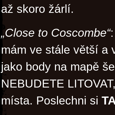
až skoro žárlí.
„Close to Coscombe“
mám ve stále větší a 
jako body na mapě šed
NEBUDETE LITOVAT, vy
místa. Poslechni si
T