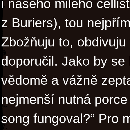
i našeho milého celli
z Buriers), tou nejpř
Zbožňuju to, obdivuju
doporučil. Jako by se
vědomě a vážně zepta
nejmenší nutná porce
song fungoval?“ Pro m