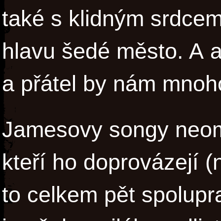
také s klidným srdcem
hlavu šedé město. A 
a přátel by nám mno
Jamesovy songy neom
kteří ho doprovázejí 
to celkem pět spolupr