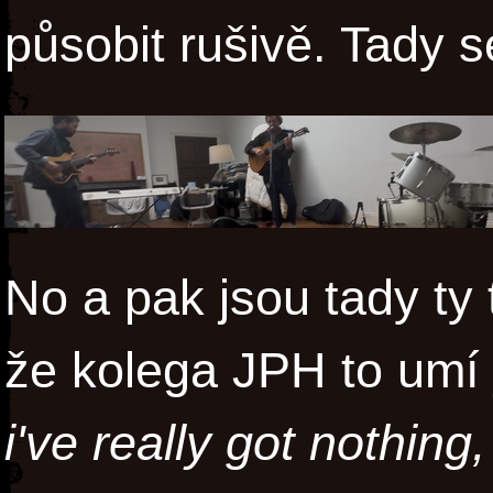
působit rušivě. Tady s
No a pak jsou tady ty 
že kolega JPH to umí
i've really got nothing,