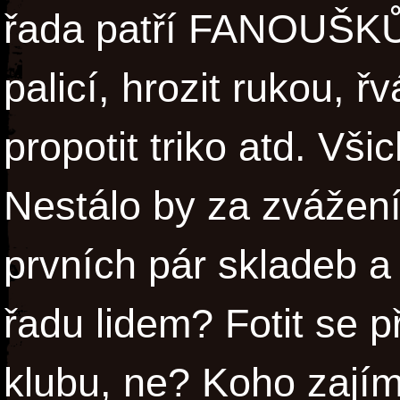
řada patří FANOUŠKŮM
palicí, hrozit rukou, řv
propotit triko atd. Vš
Nestálo by za zvážení,
prvních pár skladeb a
řadu lidem? Fotit se př
klubu, ne? Koho zajím