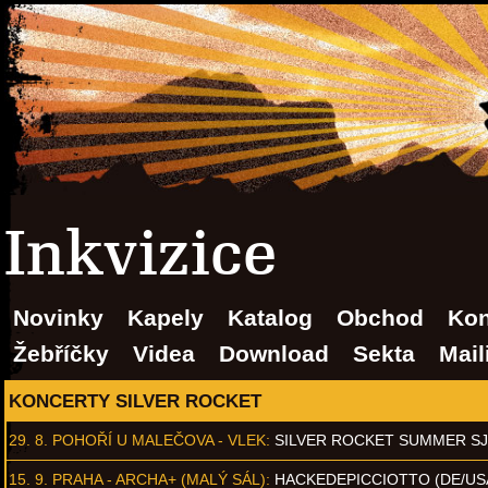
Inkvizice
Novinky
Kapely
Katalog
Obchod
Kon
Žebříčky
Videa
Download
Sekta
Mail
KONCERTY SILVER ROCKET
29. 8.
POHOŘÍ U MALEČOVA - VLEK
:
SILVER ROCKET SUMMER S
15. 9.
PRAHA - ARCHA+ (MALÝ SÁL)
:
HACKEDEPICCIOTTO (DE/US