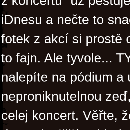
z koncertu" už pěstuj
iDnesu a nečte to sna
fotek z akcí si prostě
to fajn. Ale tyvole...
nalepíte na pódium a u
neproniknutelnou zeď, 
celej koncert. Věřte, 