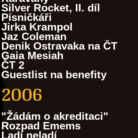
Silver Rocket, II. díl
Písničkáři
Jirka Krampol
Jaz Coleman
Denik Ostravaka na ČT
Gaia Mesiah
ČT 2
Guestlist na benefity
2006
"Žádám o akreditaci"
Rozpad Emems
Ladí neladí