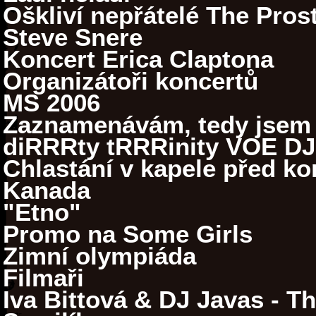
Oškliví nepřátelé The Prost
Steve Snere
Koncert Erica Claptona
Organizátoři koncertů
MS 2006
Zaznamenávám, tedy jsem
diRRRty tRRRinity VOE DJ
Chlastání v kapele před k
Kanada
"Etno"
Promo na Some Girls
Zimní olympiáda
Filmaři
Iva Bittová & DJ Javas - T