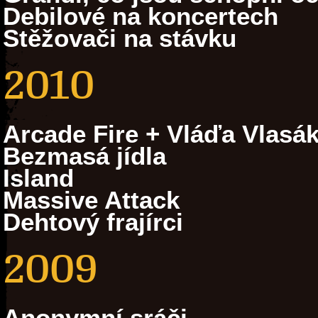
Debilové na koncertech
Stěžovači na stávku
2010
Arcade Fire + Vláďa Vlasá
Bezmasá jídla
Island
Massive Attack
Dehtový frajírci
2009
Anonymní sráči