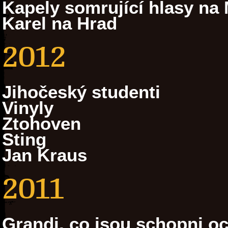
Kapely somrující hlasy na 
Karel na Hrad
2012
Jihočeský studenti
Vinyly
Ztohoven
Sting
Jan Kraus
2011
Grandi, co jsou schopni oc