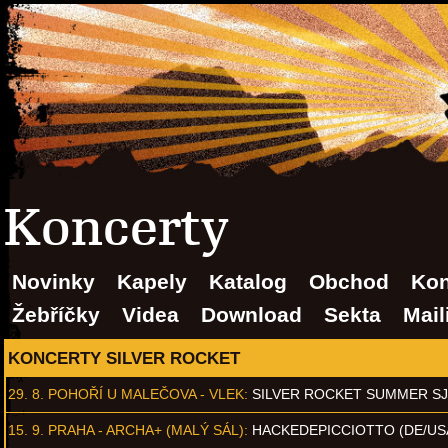
Koncerty
Novinky
Kapely
Katalog
Obchod
Kon
Žebříčky
Videa
Download
Sekta
Mail
KONCERTY SILVER ROCKET
29. 8.
POHOŘÍ U MALEČOVA - VLEK
:
SILVER ROCKET SUMMER S
15. 9.
PRAHA - ARCHA+ (MALÝ SÁL)
:
HACKEDEPICCIOTTO (DE/US