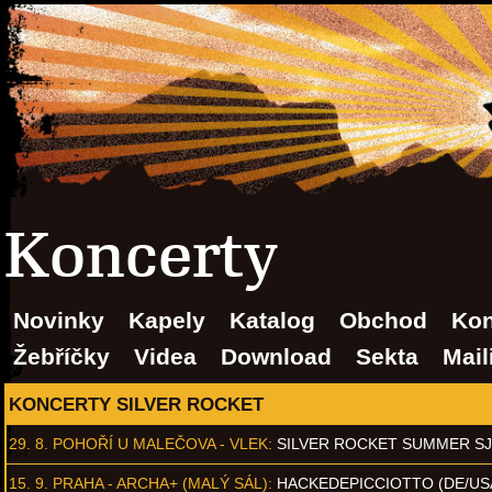
Koncerty
Novinky
Kapely
Katalog
Obchod
Kon
Žebříčky
Videa
Download
Sekta
Mail
KONCERTY SILVER ROCKET
29. 8.
POHOŘÍ U MALEČOVA - VLEK
:
SILVER ROCKET SUMMER S
15. 9.
PRAHA - ARCHA+ (MALÝ SÁL)
:
HACKEDEPICCIOTTO (DE/US