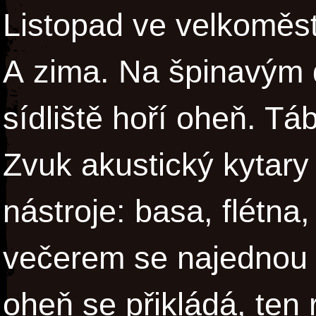
Listopad ve velkoměst
A zima. Na špinavým d
sídliště hoří oheň. Tá
Zvuk akustický kytary
nástroje: basa, flétna
večerem se najednou 
oheň se přikládá, ten r