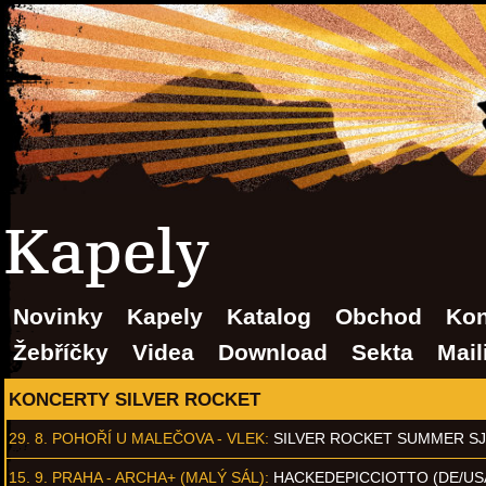
Kapely
Novinky
Kapely
Katalog
Obchod
Kon
Žebříčky
Videa
Download
Sekta
Mail
KONCERTY SILVER ROCKET
29. 8.
POHOŘÍ U MALEČOVA - VLEK
:
SILVER ROCKET SUMMER S
15. 9.
PRAHA - ARCHA+ (MALÝ SÁL)
:
HACKEDEPICCIOTTO (DE/US