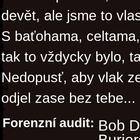
devět, ale jsme to vla
S baťohama, celtama,
tak to vždycky bylo, t
Nedopusť, aby vlak z
odjel zase bez tebe...
Forenzní audit:
Bob D
Burie