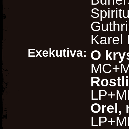
Spirit
Guthri
Karel 
Exekutiva:
O kry
MC+M
Rostl
LP+MP
Orel,
LP+MP