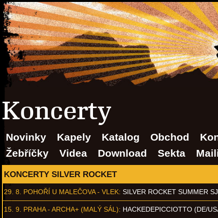
Koncerty
Novinky
Kapely
Katalog
Obchod
Kon
Žebříčky
Videa
Download
Sekta
Mail
KONCERTY SILVER ROCKET
29. 8.
POHOŘÍ U MALEČOVA - VLEK
:
SILVER ROCKET SUMMER S
15. 9.
PRAHA - ARCHA+ (MALÝ SÁL)
:
HACKEDEPICCIOTTO (DE/US