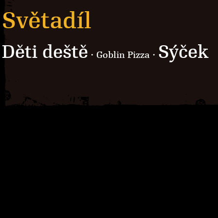
Světadíl
Děti deště
Sýček
· Goblin Pizza ·