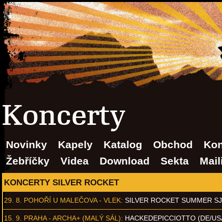
Koncerty
Novinky
Kapely
Katalog
Obchod
Kon
Žebříčky
Videa
Download
Sekta
Mail
KONCERTY SILVER ROCKET
29. 8.
POHOŘÍ U MALEČOVA - VLEK
:
SILVER ROCKET SUMMER S
15. 9.
PRAHA - ARCHA+ (MALÝ SÁL)
:
HACKEDEPICCIOTTO (DE/US