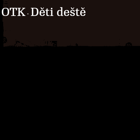
OTK
Děti deště
·