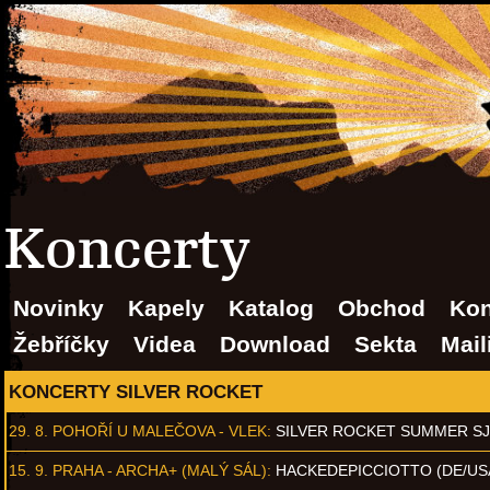
Koncerty
Novinky
Kapely
Katalog
Obchod
Kon
Žebříčky
Videa
Download
Sekta
Mail
KONCERTY SILVER ROCKET
29. 8.
POHOŘÍ U MALEČOVA - VLEK
:
SILVER ROCKET SUMMER S
15. 9.
PRAHA - ARCHA+ (MALÝ SÁL)
:
HACKEDEPICCIOTTO (DE/US