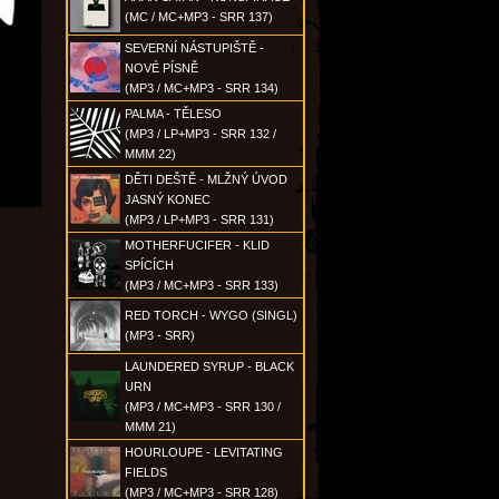
(MC / MC+MP3 - SRR 137)
SEVERNÍ NÁSTUPIŠTĚ -
NOVÉ PÍSNĚ
(MP3 / MC+MP3 - SRR 134)
PALMA - TĚLESO
(MP3 / LP+MP3 - SRR 132 /
MMM 22)
DĚTI DEŠTĚ - MLŽNÝ ÚVOD
JASNÝ KONEC
(MP3 / LP+MP3 - SRR 131)
MOTHERFUCIFER - KLID
SPÍCÍCH
(MP3 / MC+MP3 - SRR 133)
RED TORCH - WYGO (SINGL)
(MP3 - SRR)
LAUNDERED SYRUP - BLACK
URN
(MP3 / MC+MP3 - SRR 130 /
MMM 21)
HOURLOUPE - LEVITATING
FIELDS
(MP3 / MC+MP3 - SRR 128)