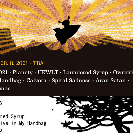
28. 8. 2021 -
TBA
021
·
Planety
·
UKWLT
·
Laundered Syrup
·
Overdr
Handbag
·
Calvera
·
Spiral Sadness
·
Aran Satan
·
moc