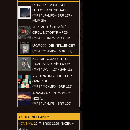
PLANETY - MÁME RUCE
HLUBOKO VE VODÁCH
(MP3 / LP+MP3 - SRR 127 /
MMM 20)
SEVERNÍ NÁSTUPIŠTĚ -
OREL, NETOPÝR A PES
(MP3 / LP+MP3 - SRR 125)
UKWXXX - DIE INFLUENCER
(MP3 / MC+MP3 - SRR 121)
KISS ME KOJAK / FETCH! -
ZAMLUVENO, VÍC LÁSKY
(MP3 / SPLIT 12" - SRR 119)
YS - TRADING GOLD FOR
GARBAGE
(MP3 / MC+MP3 - SRR 122)
ARANANAR - DOMOV, CO
NEBYL
(MP3 / LP+MP3 - SRR 120)
AKTUÁLNÍ ČLÁNKY
NOVINKY:
29. 7. SRSS 2026: NÁZEV ~
MÍSTO