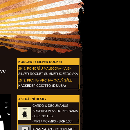
KONCERTY SILVER ROCKET
29. 8.
POHOŘÍ U MALEČOVA - VLEK
:
ive
SILVER ROCKET SUMMER SJEZDOVKA
15. 9.
PRAHA - ARCHA+ (MALÝ SÁL)
:
HACKEDEPICCIOTTO (DE/USA)
AKTUÁLNÍ DESKY
CARDO & DECUMANUS -
BRDSKEJ VLAK DO NEZNÁMA
/ D.C. NOTES
(MP3 / MC+MP3 - SRR 135)
ARAN SATAN - KONSPIRACE