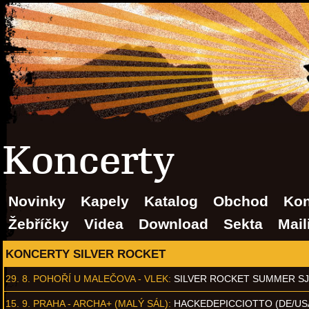
Koncerty
Novinky
Kapely
Katalog
Obchod
Kon
Žebříčky
Videa
Download
Sekta
Mail
KONCERTY SILVER ROCKET
29. 8.
POHOŘÍ U MALEČOVA - VLEK
:
SILVER ROCKET SUMMER S
15. 9.
PRAHA - ARCHA+ (MALÝ SÁL)
:
HACKEDEPICCIOTTO (DE/US