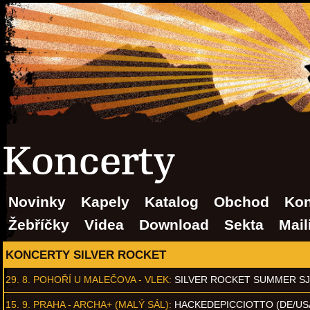
Koncerty
Novinky
Kapely
Katalog
Obchod
Kon
Žebříčky
Videa
Download
Sekta
Mail
KONCERTY SILVER ROCKET
29. 8.
POHOŘÍ U MALEČOVA - VLEK
:
SILVER ROCKET SUMMER S
15. 9.
PRAHA - ARCHA+ (MALÝ SÁL)
:
HACKEDEPICCIOTTO (DE/US