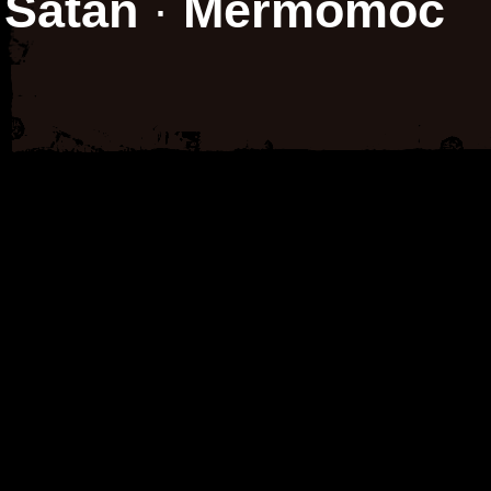
Satan
·
Mermomoc