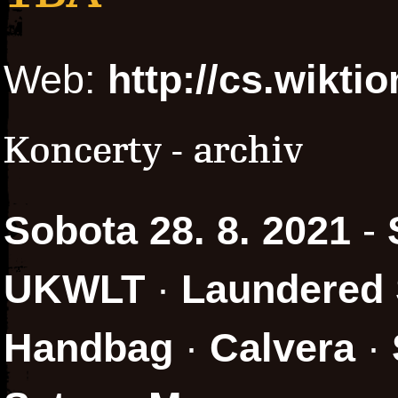
Web:
http://cs.wikti
Koncerty - archiv
Sobota 28. 8. 2021
-
UKWLT
·
Laundered
Handbag
·
Calvera
·