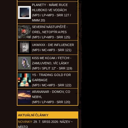
PLANETY - MÁME RUCE
HLUBOKO VE VODÁCH
(MP3 / LP+MP3 - SRR 127 /
MMM 20)
SEVERNÍ NÁSTUPIŠTĚ -
OREL, NETOPÝR A PES
(MP3 / LP+MP3 - SRR 125)
UKWXXX - DIE INFLUENCER
(MP3 / MC+MP3 - SRR 121)
KISS ME KOJAK / FETCH! -
ZAMLUVENO, VÍC LÁSKY
(MP3 / SPLIT 12" - SRR 119)
YS - TRADING GOLD FOR
GARBAGE
(MP3 / MC+MP3 - SRR 122)
ARANANAR - DOMOV, CO
NEBYL
(MP3 / LP+MP3 - SRR 120)
AKTUÁLNÍ ČLÁNKY
NOVINKY:
29. 7. SRSS 2026: NÁZEV ~
MÍSTO