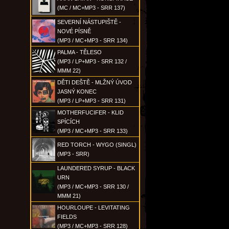
(MC / MC+MP3 - SRR 137)
SEVERNÍ NÁSTUPIŠTĚ -
NOVÉ PÍSNĚ
(MP3 / MC+MP3 - SRR 134)
PALMA - TĚLESO
(MP3 / LP+MP3 - SRR 132 /
MMM 22)
DĚTI DEŠTĚ - MLŽNÝ ÚVOD
JASNÝ KONEC
(MP3 / LP+MP3 - SRR 131)
MOTHERFUCIFER - KLID
SPÍCÍCH
(MP3 / MC+MP3 - SRR 133)
RED TORCH - WYGO (SINGL)
(MP3 - SRR)
LAUNDERED SYRUP - BLACK
URN
(MP3 / MC+MP3 - SRR 130 /
MMM 21)
HOURLOUPE - LEVITATING
FIELDS
(MP3 / MC+MP3 - SRR 128)