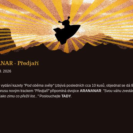
AR - Předjaří
3. 2026
 vydání kazety
"Pod oběma světy"
(zbývá posledních cca 10 kusů, objednat se dá t
zbrusu novým trackem
"Předjaří"
připomíná dvojice
ARANANAR
:
"Svou váhu zved
jako zimu co přežil list..."
Poslouchejte
TADY
.