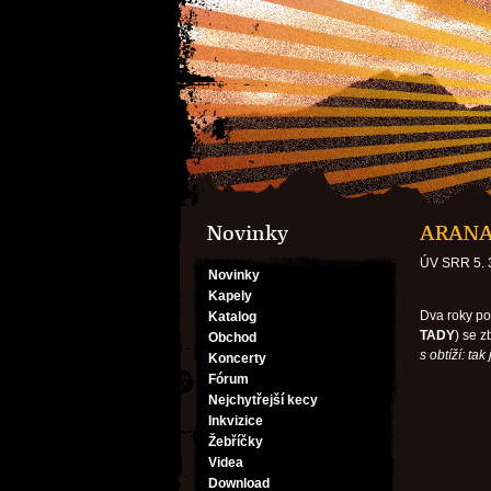
Novinky
ARANAN
ÚV SRR 5. 
Novinky
Kapely
Dva roky po
Katalog
TADY
) se 
Obchod
s obtíží: tak 
Koncerty
Fórum
Nejchytřejší kecy
Inkvizice
Žebříčky
Videa
Download