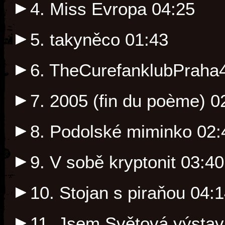
4. Miss Evropa
04:25
5. takyněco
01:43
6. TheCurefanklubPraha
7. 2005 (fin du poème)
0
8. Podolské miminko
02:
9. V sobě kryptonit
03:40
10. Stojan s piraňou
04:1
11. Jsem Světová výstav