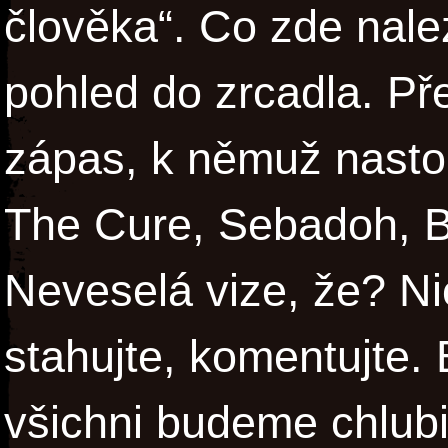
člověka“. Co zde nal
pohled do zrcadla. Pře
zápas, k němuž nastou
The Cure, Sebadoh, B
Neveselá vize, že? N
stahujte, komentujte. 
všichni budeme chlubi