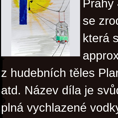
Prahy 
se zro
která 
approx
z hudebních těles Pla
atd. Název díla je sv
plná vychlazené vodky