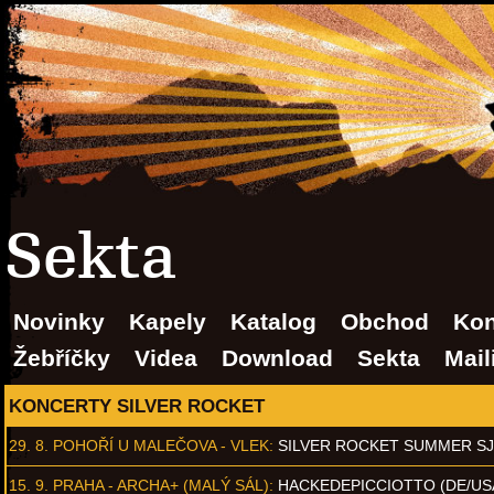
Sekta
Novinky
Kapely
Katalog
Obchod
Kon
Žebříčky
Videa
Download
Sekta
Mail
KONCERTY SILVER ROCKET
29. 8.
POHOŘÍ U MALEČOVA - VLEK
:
SILVER ROCKET SUMMER S
15. 9.
PRAHA - ARCHA+ (MALÝ SÁL)
:
HACKEDEPICCIOTTO (DE/US