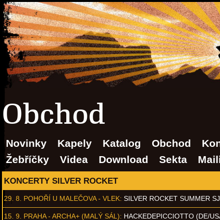
Obchod
Novinky
Kapely
Katalog
Obchod
Kon
Žebříčky
Videa
Download
Sekta
Mail
KONCERTY SILVER ROCKET
29. 8.
POHOŘÍ U MALEČOVA - VLEK
:
SILVER ROCKET SUMMER S
15. 9.
PRAHA - ARCHA+ (MALÝ SÁL)
:
HACKEDEPICCIOTTO (DE/US