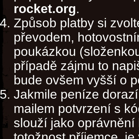
rocket.org
.
Způsob platby si zvol
převodem, hotovostní
poukázkou (složenkou)
případě zájmu to napi
bude ovšem vyšší o po
Jakmile peníze dorazí
mailem potvrzení s kó
slouží jako oprávnění
totožnost příjemce, je