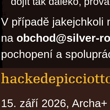
dojít tak daleko, prov
V případě jakejchkoli 
na
obchod@silver-ro
pochopení a spoluprác
hackedepicciott
15. září 2026, Archa+