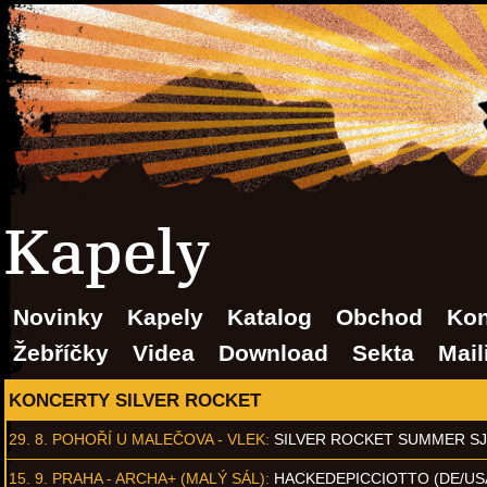
Kapely
Novinky
Kapely
Katalog
Obchod
Kon
Žebříčky
Videa
Download
Sekta
Mail
KONCERTY SILVER ROCKET
29. 8.
POHOŘÍ U MALEČOVA - VLEK
:
SILVER ROCKET SUMMER S
15. 9.
PRAHA - ARCHA+ (MALÝ SÁL)
:
HACKEDEPICCIOTTO (DE/US