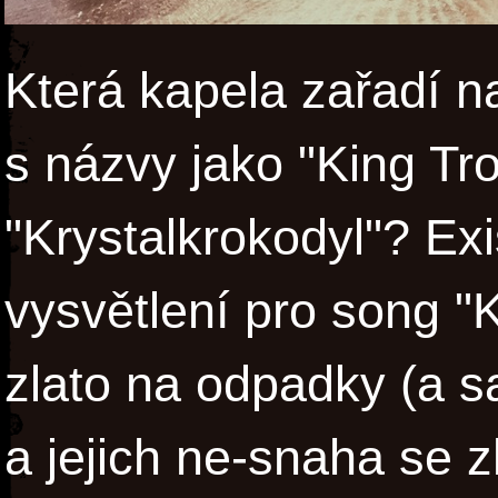
Která kapela zařadí n
s názvy jako "King T
"Krystalkrokodyl"? Ex
vysvětlení pro song 
zlato na odpadky (a 
a jejich ne-snaha se 