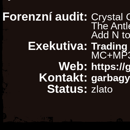
Forenzní audit:
Crystal 
The Antl
Add N to
Exekutiva:
Trading
MC+MP3
Web:
https:/
Kontakt:
garbag
Status:
zlato