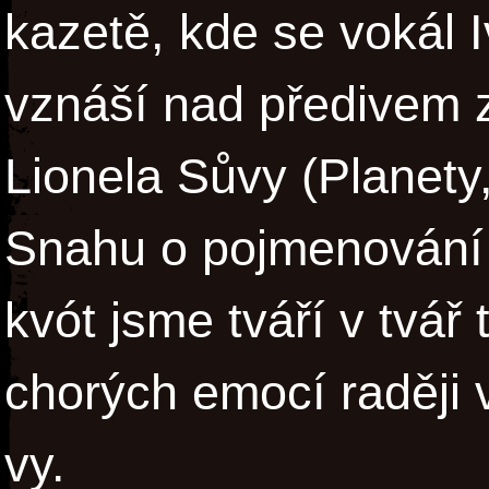
kazetě, kde se vokál I
vznáší nad předivem z
Lionela Sůvy (Planety
Snahu o pojmenování 
kvót jsme tváří v tvář
chorých emocí raději v
vy.