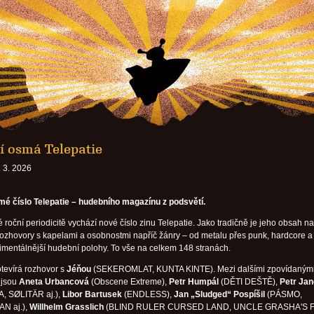
í osmá Telepatie
 3. 2026
é číslo Telepatie – hudebního magazínu z podsvětí.
 roční periodicitě vychází nové číslo zinu Telepatie. Jako tradičně je jeho obsah n
ozhovory s kapelami a osobnostmi napříč žánry – od metalu přes punk, hardcore a
imentálnější hudební polohy. To vše na celkem 148 stranách.
otevírá rozhovor s
Jéňou
(SEKEROMLAT, KUNTA KINTE). Mezi dalšími zpovídaným
 jsou
Aneta Urbancová
(Obscene Extreme),
Petr Humpál
(DĚTI DEŠTĚ),
Petr Ja
, SØLITÄR aj.),
Libor Bartusek
(ENDLESS),
Jan „Sludged“ Pospíšil
(PÁSMO,
 aj.),
Willhelm Grasslich
(BLIND RULER CURSED LAND, UNCLE GRASHA'S 