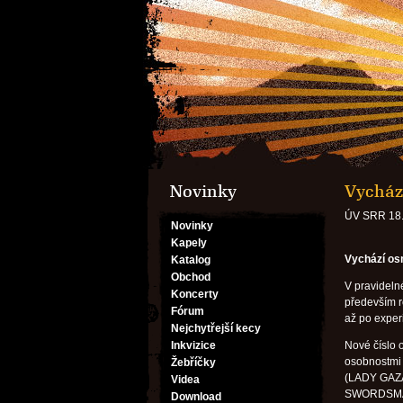
Novinky
Vycház
ÚV SRR 18.
Novinky
Kapely
Vychází osm
Katalog
Obchod
V pravidelné
Koncerty
především r
Fórum
až po exper
Nejchytřejší kecy
Inkvizice
Nové číslo 
osobnostmi
Žebříčky
(LADY GAZA
Videa
SWORDSMAN
Download