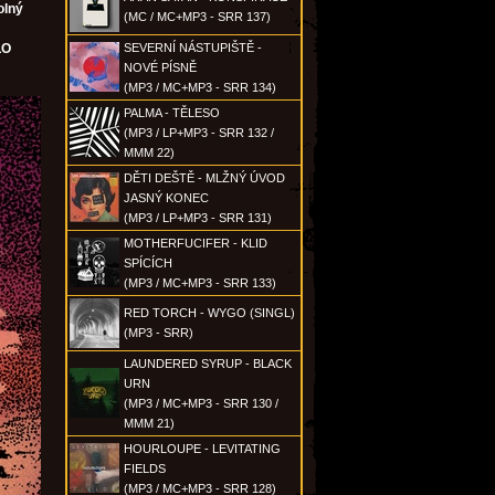
lný
(MC / MC+MP3 - SRR 137)
LO
SEVERNÍ NÁSTUPIŠTĚ -
NOVÉ PÍSNĚ
(MP3 / MC+MP3 - SRR 134)
PALMA - TĚLESO
(MP3 / LP+MP3 - SRR 132 /
MMM 22)
DĚTI DEŠTĚ - MLŽNÝ ÚVOD
JASNÝ KONEC
(MP3 / LP+MP3 - SRR 131)
MOTHERFUCIFER - KLID
SPÍCÍCH
(MP3 / MC+MP3 - SRR 133)
RED TORCH - WYGO (SINGL)
(MP3 - SRR)
LAUNDERED SYRUP - BLACK
URN
(MP3 / MC+MP3 - SRR 130 /
MMM 21)
HOURLOUPE - LEVITATING
FIELDS
(MP3 / MC+MP3 - SRR 128)