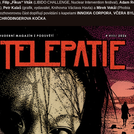
),
Filip „Fíkus“ Viták
(LIBIDO CHALLENGE, Nuclear Intervention festival),
Adam Ro
),
Petr Kalaš
(grafik, vydavatel, Knihovna Václava Havla) a
Mirek Vokál
(Phobia
ozhovorovou část doplňují povídání s kapelami
INNOXIA CORPORA
,
VČERA BY
CHRÖDINGEROVA KOČKA
.