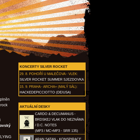
KONCERTY SILVER ROCKET
29. 8.
POHOŘÍ U MALEČOVA - VLEK
:
SILVER ROCKET SUMMER SJEZDOVKA
15. 9.
PRAHA - ARCHA+ (MALÝ SÁL)
:
HACKEDEPICCIOTTO (DE/USA)
aplněn
 rock
AKTUÁLNÍ DESKY
CARDO & DECUMANUS -
BRDSKEJ VLAK DO NEZNÁMA
i
/ D.C. NOTES
novský
(MP3 / MC+MP3 - SRR 135)
FLYING
ARAN SATAN - KONSPIRACE