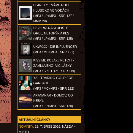
PLANETY - MÁME RUCE
HLUBOKO VE VODÁCH
(MP3 / LP+MP3 - SRR 127 /
MMM 20)
SEVERNÍ NÁSTUPIŠTĚ -
OREL, NETOPÝR A PES
(MP3 / LP+MP3 - SRR 125)
UKWXXX - DIE INFLUENCER
(MP3 / MC+MP3 - SRR 121)
KISS ME KOJAK / FETCH! -
ZAMLUVENO, VÍC LÁSKY
(MP3 / SPLIT 12" - SRR 119)
YS - TRADING GOLD FOR
GARBAGE
(MP3 / MC+MP3 - SRR 122)
ARANANAR - DOMOV, CO
NEBYL
(MP3 / LP+MP3 - SRR 120)
AKTUÁLNÍ ČLÁNKY
NOVINKY:
29. 7. SRSS 2026: NÁZEV ~
MÍSTO