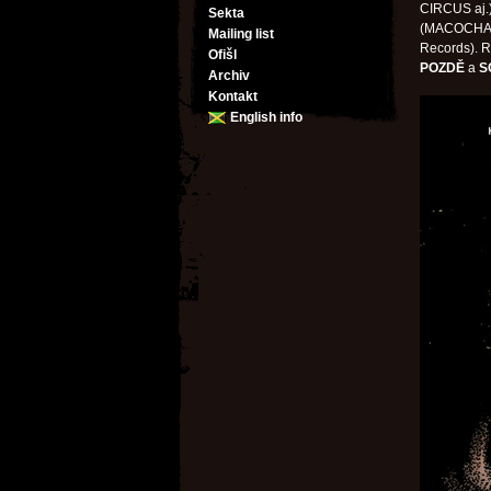
CIRCUS aj.
Sekta
(MACOCHA
Mailing list
Records). R
Ofišl
POZDĚ
a
S
Archiv
Kontakt
English info