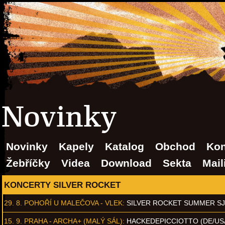
Novinky
Novinky
Kapely
Katalog
Obchod
Kon
Žebříčky
Videa
Download
Sekta
Mail
KONCERTY SILVER ROCKET
29. 8.
POHOŘÍ U MALEČOVA - VLEK
:
SILVER ROCKET SUMMER S
15. 9.
PRAHA - ARCHA+ (MALÝ SÁL)
:
HACKEDEPICCIOTTO (DE/US