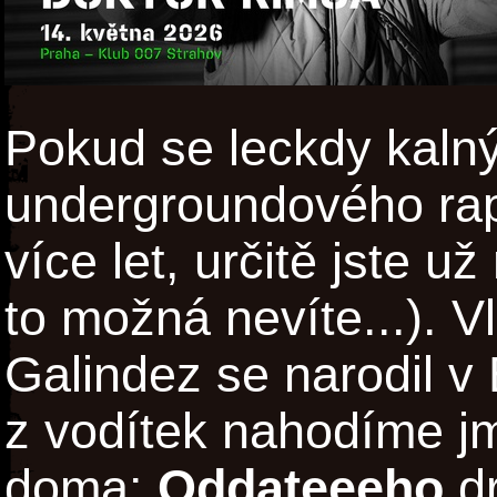
Pokud se leckdy kaln
undergroundového rap
více let, určitě jste už
to možná nevíte...). 
Galindez se narodil v
z vodítek nahodíme jm
doma:
Oddateeeho
dr