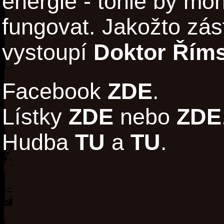
energie - tohle by mo
fungovat. Jakožto zá
vystoupí
Doktor Řím
Facebook
ZDE
.
Lístky
ZDE
nebo
ZDE
Hudba
TU
a
TU
.