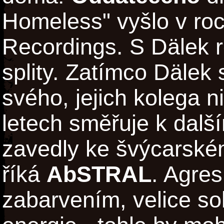
Homeless" vyšlo v ro
Recordings. S Dälek 
splity. Zatímco Dälek s
svého, jejich kolega 
letech směřuje k dalš
zavedly ke švýcarském
říká
AbSTRAL
. Agres
zabarvením, velice so