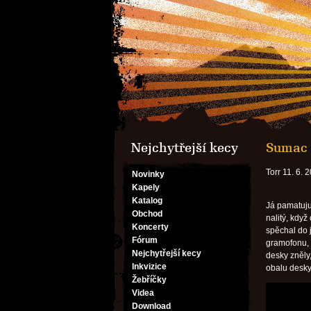
Nejchytřejší kecy
Sumac 
Torr 11. 6. 
Novinky
Kapely
Katalog
Já pamatuju
Obchod
nalitý, když 
Koncerty
spěchal do j
Fórum
gramofonu, 
Nejchytřejší kecy
desky zněly,
Inkvizice
obalu desky,
Žebříčky
Videa
Download