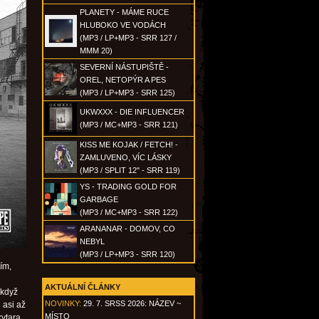
PLANETY - MÁME RUCE
HLUBOKO VE VODÁCH
(MP3 / LP+MP3 - SRR 127 /
MMM 20)
SEVERNÍ NÁSTUPIŠTĚ -
OREL, NETOPÝR A PES
(MP3 / LP+MP3 - SRR 125)
UKWXXX - DIE INFLUENCER
(MP3 / MC+MP3 - SRR 121)
KISS ME KOJAK / FETCH! -
ZAMLUVENO, VÍC LÁSKY
(MP3 / SPLIT 12" - SRR 119)
YS - TRADING GOLD FOR
GARBAGE
(MP3 / MC+MP3 - SRR 122)
ARANANAR - DOMOV, CO
NEBYL
(MP3 / LP+MP3 - SRR 120)
tím,
AKTUÁLNÍ ČLÁNKY
 když
NOVINKY:
29. 7. SRSS 2026: NÁZEV ~
 asi až
MÍSTO
kytara,