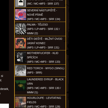
(MC / MC+MP3 - SRR 137)
SEVERNÍ NÁSTUPIŠTĚ -
NOVÉ PÍSNĚ
(MP3 / MC+MP3 - SRR 134)
PALMA - TĚLESO
(MP3 / LP+MP3 - SRR 132 /
MMM 22)
DĚTI DEŠTĚ - MLŽNÝ ÚVOD
JASNÝ KONEC
(MP3 / LP+MP3 - SRR 131)
MOTHERFUCIFER - KLID
SPÍCÍCH
(MP3 / MC+MP3 - SRR 133)
RED TORCH - WYGO (SINGL)
(MP3 - SRR)
 si
LAUNDERED SYRUP - BLACK
t.
URN
(MP3 / MC+MP3 - SRR 130 /
 desek,
MMM 21)
h
HOURLOUPE - LEVITATING
FIELDS
(MP3 / MC+MP3 - SRR 128)