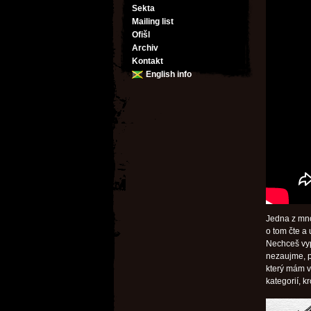
Sekta
Mailing list
Ofišl
Archiv
Kontakt
English info
Jedna z mnoh
o tom čte a 
Nechceš vyp
nezaujme, po
který mám v
kategorií, 