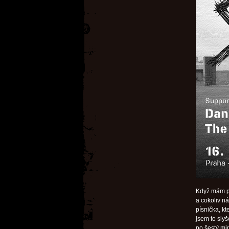
Když mám p
a cokoliv ná
písnička, kt
jsem to slyš
po šestý mi