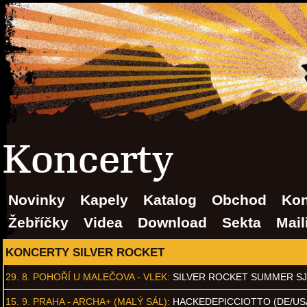
Koncerty
Novinky
Kapely
Katalog
Obchod
Kon
Žebříčky
Videa
Download
Sekta
Mail
KONCERTY SILVER ROCKET
29. 8.
POHOŘÍ U MALEČOVA - VLEK
:
SILVER ROCKET SUMMER S
15. 9.
PRAHA - ARCHA+ (MALÝ SÁL)
:
HACKEDEPICCIOTTO (DE/US