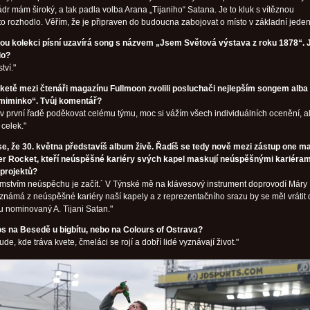
dr mám široký, a tak padla volba Arana „Tijaniho“ Satana. Je to kluk s vítěznou
 to rozhodlo. Věřím, že je připraven do budoucna zabojovat o místo v základní jeden
ou kolekci písní uzavírá song s názvem „Jsem Světová výstava z roku 1878“. 
lo?
tví."
ketě mezi čtenáři magazínu Fullmoon zvolili posluchači nejlepším songem alba
miminko“. Tvůj komentář?
 v první řadě poděkovat celému týmu, moc si vážím všech individuálních ocenění, a
celek."
e, že 30. května představíš album živě. Řadíš se tedy nově mezi zástup one m
ver Rocket, kteří neúspěšné kariéry svých kapel maskují neúspěšnými kariéram
 projektů?
ajemstvím neúspěchu je začít.´ V Týnské mě na klávesový instrument doprovodí Máry
známá z neúspěšné kariéry naší kapely a z reprezentačního srazu by se měl vrátit 
ru nominovaný A. Tijani Satan."
os na Besedě u bigbítu, nebo na Colours of Ostrava?
de, kde tráva kvete, čmeláci se rojí a dobří lidé vyznávají život."