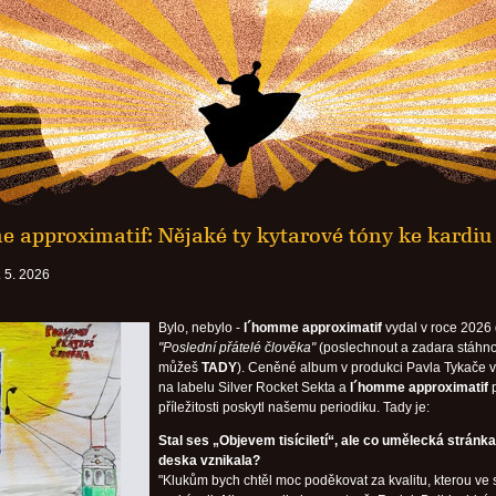
 approximatif: Nějaké ty kytarové tóny ke kardiu
 5. 2026
Bylo, nebylo -
l´homme approximatif
vydal v roce 2026
"Poslední přátelé člověka"
(poslechnout a zadara stáhn
můžeš
TADY
). Ceněné album v produkci Pavla Tykače v
na labelu Silver Rocket Sekta a
l´homme approximatif
p
příležitosti poskytl našemu periodiku. Tady je:
Stal ses „Objevem tisíciletí“, ale co umělecká stránk
deska vznikala?
"Klukům bych chtěl moc poděkovat za kvalitu, kterou ve 