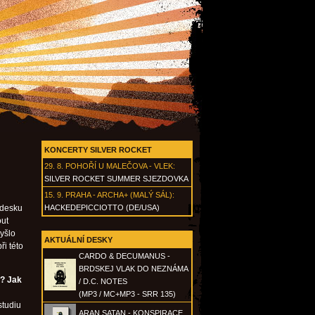
KONCERTY SILVER ROCKET
29. 8.
POHOŘÍ U MALEČOVA - VLEK
:
SILVER ROCKET SUMMER SJEZDOVKA
15. 9.
PRAHA - ARCHA+ (MALÝ SÁL)
:
 desku
HACKEDEPICCIOTTO (DE/USA)
out
yšlo
AKTUÁLNÍ DESKY
ři této
CARDO & DECUMANUS -
BRDSKEJ VLAK DO NEZNÁMA
a? Jak
/ D.C. NOTES
(MP3 / MC+MP3 - SRR 135)
studiu
ARAN SATAN - KONSPIRACE