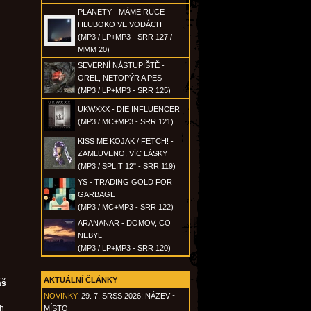
PLANETY - MÁME RUCE
HLUBOKO VE VODÁCH
(MP3 / LP+MP3 - SRR 127 /
MMM 20)
SEVERNÍ NÁSTUPIŠTĚ -
OREL, NETOPÝR A PES
(MP3 / LP+MP3 - SRR 125)
UKWXXX - DIE INFLUENCER
(MP3 / MC+MP3 - SRR 121)
KISS ME KOJAK / FETCH! -
ZAMLUVENO, VÍC LÁSKY
(MP3 / SPLIT 12" - SRR 119)
YS - TRADING GOLD FOR
GARBAGE
(MP3 / MC+MP3 - SRR 122)
ARANANAR - DOMOV, CO
NEBYL
(MP3 / LP+MP3 - SRR 120)
AKTUÁLNÍ ČLÁNKY
áš
NOVINKY:
29. 7. SRSS 2026: NÁZEV ~
ch
MÍSTO