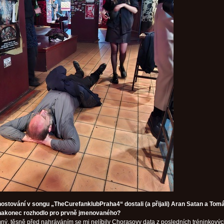
ostování v songu „TheCurefanklubPraha4“ dostali (a přijali) Aran Satan a Tom
nakonec rozhodlo pro prvně jmenovaného?
ný, těsně před nahráváním se mi nelíbily Chorasovy data z posledních tréninkový