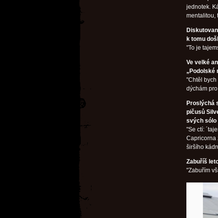
jednotek. Ká
mentalitou,
Diskutovan
k tomu doš
"To je tajems
Ve velké an
„Podolské 
"Chtěl bych
dýchám pro 
Proslýchá s
pičusů Sil
svých sólo
"Se ctí: ´t
Capricorna 
širšího kád
Zabuříš let
"Zabuřím všu