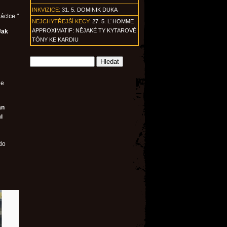
INKVIZICE:
31. 5. DOMINIK DUKA
áctce."
NEJCHYTŘEJŠÍ KECY:
27. 5. L´HOMME
APPROXIMATIF: NĚJAKÉ TY KYTAROVÉ
Jak
TÓNY KE KARDIU
le
an
i
do