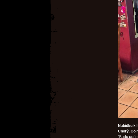
Nabídku k h
Chorý. Co 
"Budu upřím