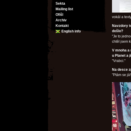
Sekta
Mailing list
Ofišl
vokál a text
Archiv
Kontakt
Navzdory to
došlo?
English info
"Je to jedn
chtěl jsem k
V mnoha a 
u Planet a 
"Vrabci."
Na desce z
"Ptám se já!