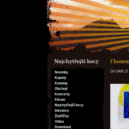
Nejchytřejší kecy
l´homme
ÚV SRR 27.
Novinky
Kapely
Katalog
Obchod
Koncerty
Fórum
Nejchytřejší kecy
Inkvizice
Žebříčky
Videa
Download