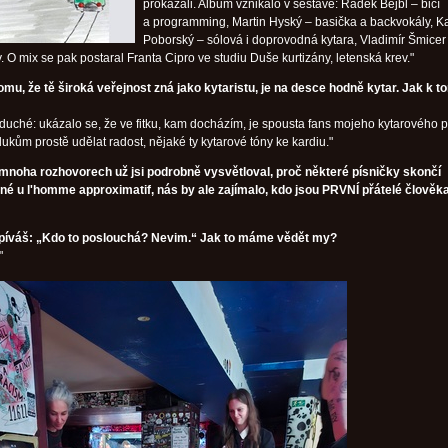
prokázali. Album vznikalo v sestavě: Radek Bejbl – bicí
a programming, Martin Hyský – basička a backvokály, K
Poborský – sólová i doprovodná kytara, Vladimír Šmicer
y. O mix se pak postaral Franta Cipro ve studiu Duše kurtizány, letenská krev."
mu, že tě široká veřejnost zná jako kytaristu, je na desce hodně kytar. Jak k t
oduché: ukázalo se, že ve fitku, kam docházím, je spousta fans mojeho kytarového p
lukům prostě udělat radost, nějaké ty kytarové tóny ke kardiu."
mnoha rozhovorech už jsi podrobně vysvětloval, proč některé písničky skončí
jiné u l'homme approximatif, nás by ale zajímalo, kdo jsou PRVNÍ přátelé člověk
píváš: „Kdo to poslouchá? Nevim.“ Jak to máme vědět my?
"