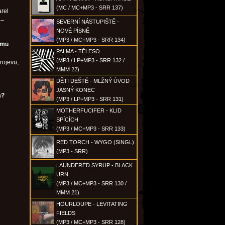
(MC / MC+MP3 - SRR 137)
arel
 –
SEVERNÍ NÁSTUPIŠTĚ -
NOVÉ PÍSNĚ
(MP3 / MC+MP3 - SRR 134)
omu
PALMA - TĚLESO
(MP3 / LP+MP3 - SRR 132 /
rojevu,
MMM 22)
DĚTI DEŠTĚ - MLŽNÝ ÚVOD
JASNÝ KONEC
a?
(MP3 / LP+MP3 - SRR 131)
MOTHERFUCIFER - KLID
SPÍCÍCH
(MP3 / MC+MP3 - SRR 133)
RED TORCH - WYGO (SINGL)
(MP3 - SRR)
LAUNDERED SYRUP - BLACK
URN
(MP3 / MC+MP3 - SRR 130 /
MMM 21)
HOURLOUPE - LEVITATING
FIELDS
(MP3 / MC+MP3 - SRR 128)