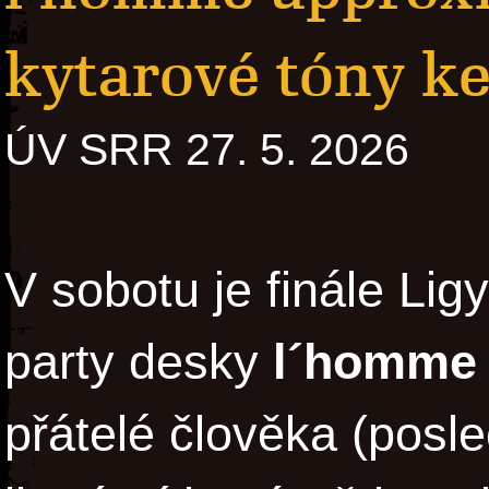
kytarové tóny ke 
ÚV SRR 27. 5. 2026
V sobotu je finále Ligy
party desky
l´homme 
přátelé člověka (posl