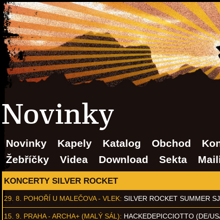
Novinky
Novinky
Kapely
Katalog
Obchod
Kon
Žebříčky
Videa
Download
Sekta
Mail
KONCERTY SILVER ROCKET
29. 8.
POHOŘÍ U MALEČOVA - VLEK
:
SILVER ROCKET SUMMER S
15. 9.
PRAHA - ARCHA+ (MALÝ SÁL)
:
HACKEDEPICCIOTTO (DE/US