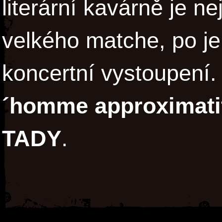
literární kavárně je n
velkého matche, po j
koncertní vystoupení.
´homme approximati
TADY
.