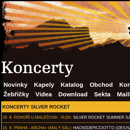
Koncerty
Novinky
Kapely
Katalog
Obchod
Kon
Žebříčky
Videa
Download
Sekta
Mail
KONCERTY SILVER ROCKET
29. 8.
POHOŘÍ U MALEČOVA - VLEK
:
SILVER ROCKET SUMMER S
15. 9.
PRAHA - ARCHA+ (MALÝ SÁL)
:
HACKEDEPICCIOTTO (DE/US