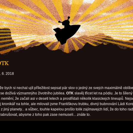
 OTK
 6. 2018
že bych si nechal ujít příležitost sepsat pár slov o jedný ze svejch maximálně oblíb
á se dožívá významnýho životního jubilea.
OTK
slavěj třicet let na pódiu. Je to šílený
 nemění, že začali asi v deseti letech a prostřídali několik klasickejch lineupů. Nej
j kronikář na tohle, ale milovali jsme Františkovu trubku, divný bubnování Ládi Kor
z jiný planety... a vůbec, touhle kapelou prošlo tolik zajímavejch lidí, že do toho rad
brušovat, abysme z toho pak zase nemuseli... znáte to.