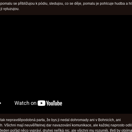
 pomalu se přibližujou k pódiu, sledujou, co se děje, pomalu je pohlcuje hudba a h
 ji vyluzujou.
m tak nepravděpodobná parta, že bys ji nedal dohromady ani v Bohnicích, ani
ch. Všichni mají neuvěřitelnej dar navazování komunikace, ale každej naprosto odl
den pořád něco vypráví, druhej neříká nic, ale všichni mu rozuměj, třetí by objíma