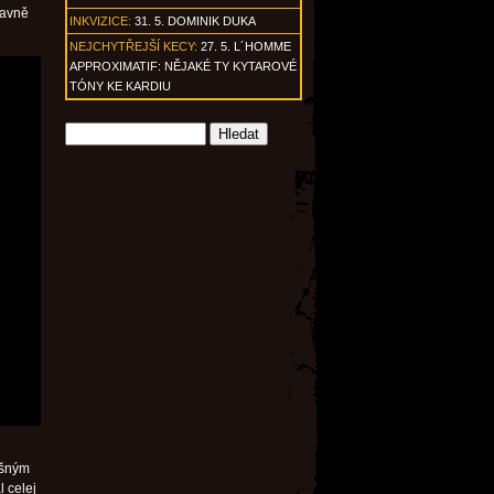
lavně
INKVIZICE:
31. 5. DOMINIK DUKA
NEJCHYTŘEJŠÍ KECY:
27. 5. L´HOMME
APPROXIMATIF: NĚJAKÉ TY KYTAROVÉ
TÓNY KE KARDIU
išným
l celej