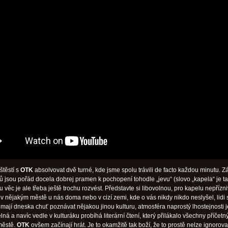
štěstí s
OTK
absolvovat dvě turné, kde jsme spolu trávili de facto každou minutu. Z
etů jsou pořád docela dobrej pramen k pochopení tohodle „jevu“ (slovo „kapela“ je t
 věc je ale třeba ještě trochu rozvést. Představte si libovolnou, pro kapelu nepřízn
e v nějakým městě u nás doma nebo v cizí zemi, kde o vás nikdy nikdo neslyšel, lidi 
 mají dneska chuť poznávat nějakou jinou kulturu, atmosféra naprostý lhostejnosti j
ná a navíc vedle v kulturáku probíhá literární čtení, který přilákalo všechny příčetn
městě.
OTK
ovšem začínají hrát. Je to okamžitě tak boží, že to prostě nelze ignorovat