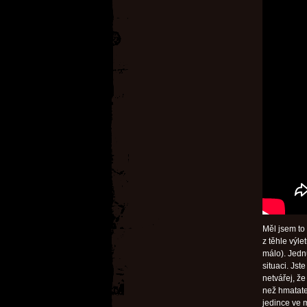
Měl jsem to 
z těhle výl
málo). Jednu
situaci. Jst
netvářej, že
než hmatatel
jedince ve 