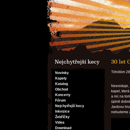
Nejchytřejší kecy
30 let
Töhötöm 28.
Novinky
Kapely
Katalog
Neexistuje, 
Obchod
kapel, kter
Koncerty
a nic na tom
Fórum
úplně dobre
Nejchytřejší kecy
Jardovu hru 
Inkvizice
nebudeme za
Žebříčky
Videa
Download