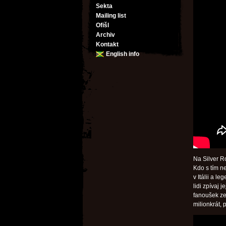
Sekta
Mailing list
Ofišl
Archiv
Kontakt
English info
Na Silver Ro
Kdo s tím n
v Itálii a l
lidi zpívaj 
fanoušek ze 
milionkrát,