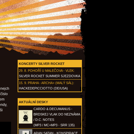
KONCERTY SILVER ROCKET
29. 8.
POHOŘÍ U MALEČOVA - VLEK
:
SILVER ROCKET SUMMER SJEZDOVKA
15. 9.
PRAHA - ARCHA+ (MALÝ SÁL)
:
enejch
HACKEDEPICCIOTTO (DE/USA)
 číslo
sem
AKTUÁLNÍ DESKY
endy,
CARDO & DECUMANUS -
ši
BRDSKEJ VLAK DO NEZNÁMA
/ D.C. NOTES
(MP3 / MC+MP3 - SRR 135)
ARAN SATAN - KONSPIRACE