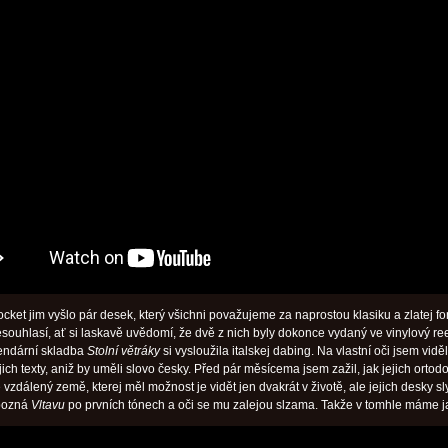
cket jim vyšlo pár desek, který všichni považujeme za naprostou klasiku a zlatej fo
esouhlasí, ať si laskavě uvědomí, že dvě z nich byly dokonce vydaný ve vinylový re
egendární skladba
Stolní větráky
si vysloužila italskej dabing. Na vlastní oči jsem viděl,
jejich texty, aniž by uměli slovo česky. Před pár měsícema jsem zažil, jak jejich ortod
vzdálený země, kterej měl možnost je vidět jen dvakrát v životě, ale jejich desky sl
 pozná
Vltavu
po prvních tónech a oči se mu zalejou slzama. Takže v tomhle máme j