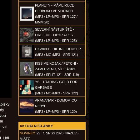
PLANETY - MÁME RUCE
HLUBOKO VE VODÁCH
(MP3 / LP+MP3 - SRR 127 /
MMM 20)
SEVERNÍ NÁSTUPIŠTĚ -
OREL, NETOPÝR A PES
(MP3 / LP+MP3 - SRR 125)
UKWXXX - DIE INFLUENCER
(MP3 / MC+MP3 - SRR 121)
KISS ME KOJAK / FETCH! -
ZAMLUVENO, VÍC LÁSKY
(MP3 / SPLIT 12" - SRR 119)
YS - TRADING GOLD FOR
GARBAGE
(MP3 / MC+MP3 - SRR 122)
ARANANAR - DOMOV, CO
ápisky
NEBYL
ady
(MP3 / LP+MP3 - SRR 120)
ivou
se
AKTUÁLNÍ ČLÁNKY
e víc
ý
NOVINKY:
29. 7. SRSS 2026: NÁZEV ~
. Lidi
MÍSTO