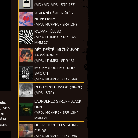
(MC / MC+MP3 - SRR 137)
SEVERNÍ NÁSTUPIŠTĚ -
NOVÉ PÍSNĚ
(MP3 / MC+MP3 - SRR 134)
PALMA - TĚLESO
(MP3 / LP+MP3 - SRR 132 /
MMM 22)
DĚTI DEŠTĚ - MLŽNÝ ÚVOD
JASNÝ KONEC
(MP3 / LP+MP3 - SRR 131)
MOTHERFUCIFER - KLID
SPÍCÍCH
(MP3 / MC+MP3 - SRR 133)
RED TORCH - WYGO (SINGL)
(MP3 - SRR)
nd.
LAUNDERED SYRUP - BLACK
edici
URN
 jak si
(MP3 / MC+MP3 - SRR 130 /
oxní
MMM 21)
yšel
asno.
HOURLOUPE - LEVITATING
FIELDS
(MP3 / MC+MP3 - SRR 128)