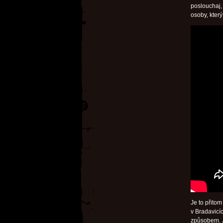
poslouchaj,
osoby, který
Je to přito
v Bradavicí
způsobem. Je