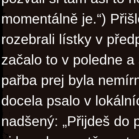
momentálně je.“) Přišlo 
rozebrali lístky v před
začalo to v poledne a 
pařba prej byla nemír
docela psalo v lokální
nadšený: „Přijdeš do 