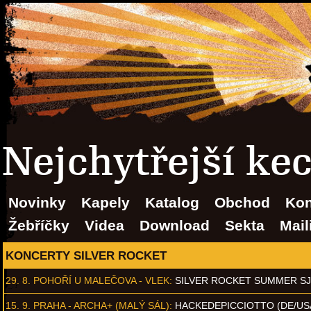
Nejchytřejší ke
Novinky
Kapely
Katalog
Obchod
Kon
Žebříčky
Videa
Download
Sekta
Mail
KONCERTY SILVER ROCKET
29. 8.
POHOŘÍ U MALEČOVA - VLEK
:
SILVER ROCKET SUMMER S
15. 9.
PRAHA - ARCHA+ (MALÝ SÁL)
:
HACKEDEPICCIOTTO (DE/US