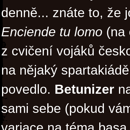
denně... znáte to, že j
Enciende tu lomo
(na 
z cvičení vojáků česk
na nějaký spartakiádě,
povedlo.
Betunizer
na
sami sebe (pokud vám 
variace na téma basa, 