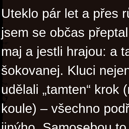
Uteklo pár let a přes
jsem se občas přeptal,
maj a jestli hrajou: a 
šokovanej. Kluci neje
udělali „tamten“ krok
koule) – všechno podří
jinýho. Samosebou to