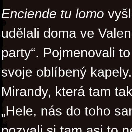
Enciende tu lomo
vyšlo
udělali doma ve Valenc
party“. Pojmenovali to 
svoje oblíbený kapely
Mirandy, která tam tak
„Hele, nás do toho s
pozvali si tam asi to 