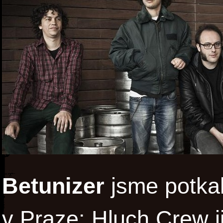
Betunizer
jsme potkal
v Praze: Hluch Crew j