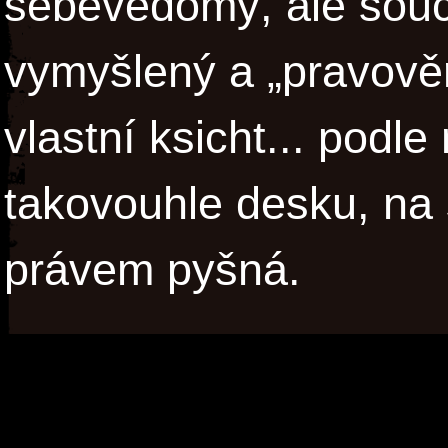
sebevědomý, ale souč
vymyšlený a „pravověr
vlastní ksicht... podl
takovouhle desku, na
právem pyšná.