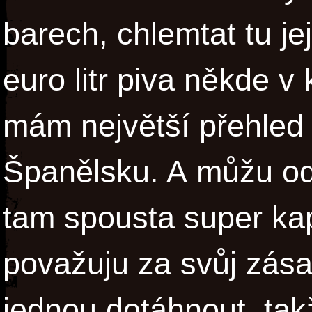
barech, chlemtat tu jej
euro litr piva někde 
mám největší přehled 
Španělsku. A můžu odp
tam spousta super kap
považuju za svůj zás
jednou dotáhnout, tak