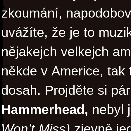
zkoumání, napodobová
uvážíte, že je to muzi
nějakejch velkejch am
někde v Americe, tak 
dosah. Projděte si p
Hammerhead,
nebyl 
Won’t Miss)
zjevně jed