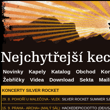
Nejchytřejší ke
Novinky
Kapely
Katalog
Obchod
Kon
Žebříčky
Videa
Download
Sekta
Mail
KONCERTY SILVER ROCKET
29. 8.
POHOŘÍ U MALEČOVA - VLEK
:
SILVER ROCKET SUMMER S
15. 9.
PRAHA - ARCHA+ (MALÝ SÁL)
:
HACKEDEPICCIOTTO (DE/US