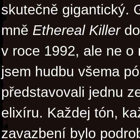
skutečně gigantický. 
mně
Ethereal Killer
dos
v roce 1992, ale ne o
jsem hudbu všema p
představovali jednu z
elixíru. Každej tón, k
zavazbení bylo podr