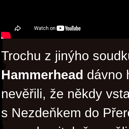
Trochu z jinýho soudku
Hammerhead
dávno h
nevěřili, že někdy vst
s Nezdeňkem do Přero