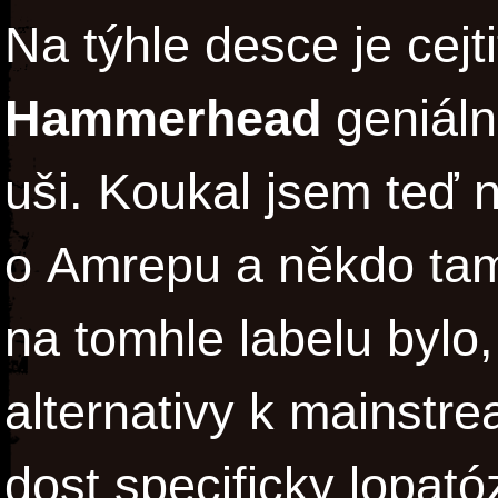
Na týhle desce je cejt
Hammerhead
geniáln
uši. Koukal jsem teď 
o Amrepu a někdo tam ř
na tomhle labelu bylo,
alternativy k mainstre
dost specificky lopató