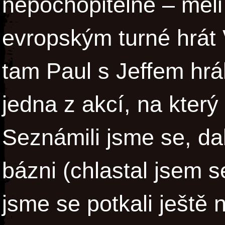
nepochopitelně – měl
evropským turné hrát
tam Paul s Jeffem hráli
jedna z akcí, na kter
Seznámili jsme se, dali
bázni (chlastal jsem s
jsme se potkali ještě n