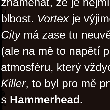
znamenat, že je nejmíň
blbost.
Vortex
je výji
City
má zase tu neuvěř
(ale na mě to napětí p
atmosféru, který vždy
Killer
, to byl pro mě p
s
Hammerhead.