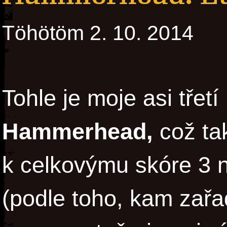
Töhötöm 2. 10. 2014
Tohle je moje asi třet
Hammerhead,
což ta
k celkovýmu skóre 3 n
(podle toho, kam zař