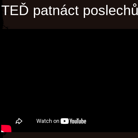
TEĎ patnáct poslechů