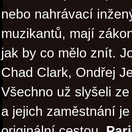
nebo nahrávací inžený
muzikantů, mají zákon
jak by co mělo znít. 
Chad Clark, Ondřej Jež
Všechno už slyšeli ze
a jejich zaměstnání je 
originální cestou.
Par