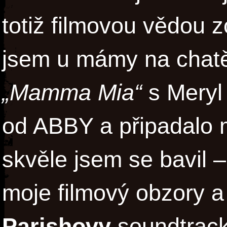
totiž filmovou vědou 
jsem u mámy na chatě 
„Mamma Mia“
s Meryl
od ABBY a připadalo m
skvěle jsem se bavil 
moje filmový obzory a 
Parishovy
soundtracky