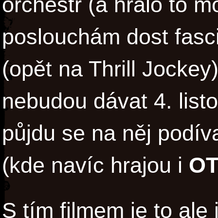
orchestr (a hrálo to m
poslouchám dost fasci
(opět na Thrill Jockey)
nebudou dávat 4. listo
půjdu se na něj podív
(kde navíc hrajou i
O
S tím filmem je to ale