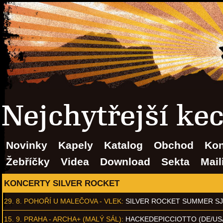
Nejchytřejší ke
Novinky
Kapely
Katalog
Obchod
Kon
Žebříčky
Videa
Download
Sekta
Mail
KONCERTY SILVER ROCKET
29. 8.
POHOŘÍ U MALEČOVA - VLEK
:
SILVER ROCKET SUMMER S
15. 9.
PRAHA - ARCHA+ (MALÝ SÁL)
:
HACKEDEPICCIOTTO (DE/US