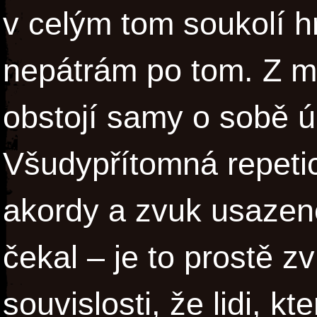
v celým tom soukolí h
nepátrám po tom. Z m
obstojí samy o sobě ú
Všudypřítomná repetic
akordy a zvuk usazene
čekal – je to prostě z
souvislosti, že lidi, k