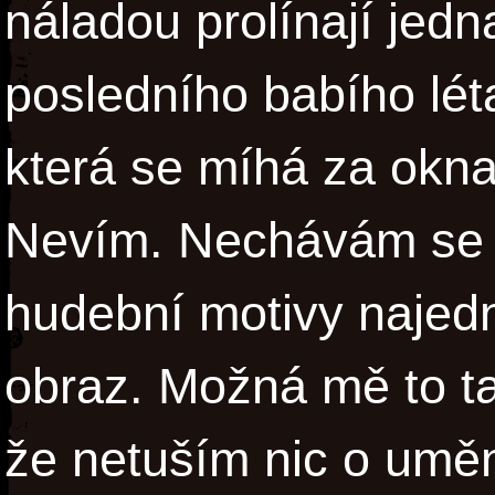
náladou prolínají jed
posledního babího léta
která se míhá za okn
Nevím. Nechávám se u
hudební motivy najedn
obraz. Možná mě to ta
že netuším nic o umění