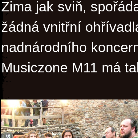
Zima jak sviň, spořá
žádná vnitřní ohřívadl
nadnárodního koncern
Musiczone M11 má tak