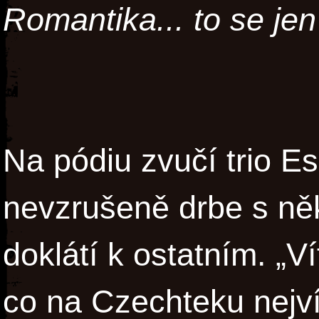
Romantika... to se je
Na pódiu zvučí trio E
nevzrušeně drbe s ně
doklátí k ostatním. „Vít
co na Czechteku nejvíc