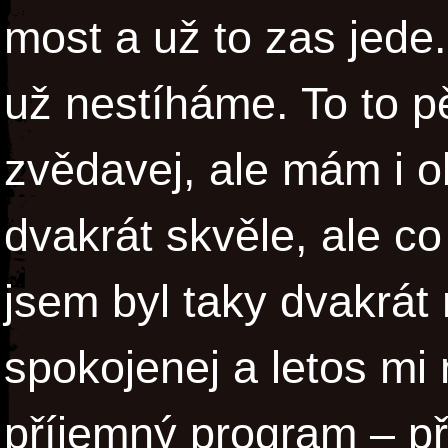
most a už to zas jede.
už nestíháme. To to 
zvědavej, ale mám i o
dvakrát skvěle, ale c
jsem byl taky dvakrát 
spokojenej a letos mi 
příjemný program – př