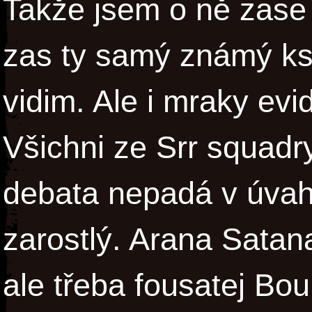
Takže jsem o ně zase 
zas ty samý známý ksi
vidim. Ale i mraky ev
Všichni ze Srr squadry 
debata nepadá v úvah
zarostlý. Arana Satan
ale třeba fousatej Bo