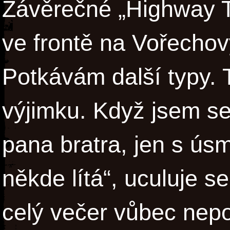
Závěrečné „Highway To
ve frontě na Vořechov
Potkávám další typy. 
výjimku. Když jsem se
pana bratra, jen s ús
někde lítá“, uculuje 
celý večer vůbec nep