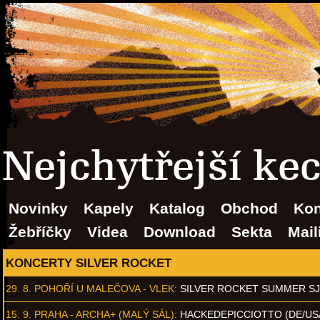
Nejchytřejší ke
Novinky
Kapely
Katalog
Obchod
Kon
Žebříčky
Videa
Download
Sekta
Mail
KONCERTY SILVER ROCKET
29. 8.
POHOŘÍ U MALEČOVA - VLEK
:
SILVER ROCKET SUMMER S
15. 9.
PRAHA - ARCHA+ (MALÝ SÁL)
:
HACKEDEPICCIOTTO (DE/US