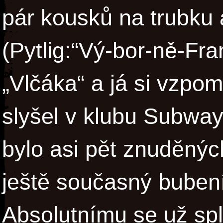
pár kousků na trubku 
(Pytlig:“Vý-bor-ně-Fra
„Vlčáka“ a já si vzpo
slyšel v klubu Subway
bylo asi pět znuděných
ještě současný buben
Absolutnímu se už spl