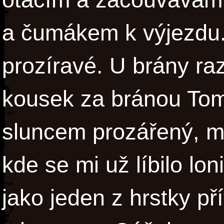
a čumákem k výjezdu.
prozíravé. U brány raz
kousek za bránou Tom
sluncem prozářený, m
kde se mi už líbilo lo
jako jeden z hrstky p