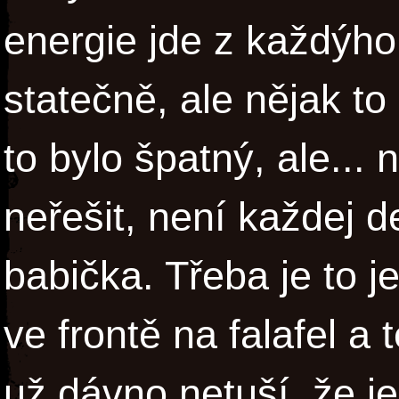
energie jde z každýh
statečně, ale nějak to
to bylo špatný, ale... 
neřešit, není každej d
babička. Třeba je to j
ve frontě na falafel a
už dávno netuší, že je