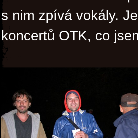
s nim zpívá vokály. Je
koncertů OTK, co jsem