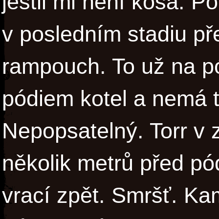
jestli mi není kosa. Po
v posledním stadiu p
rampouch. To už na pó
pódiem kotel a nemá 
Nepopsatelný. Torr v 
několik metrů před pó
vrací zpět. Smršť. Ka