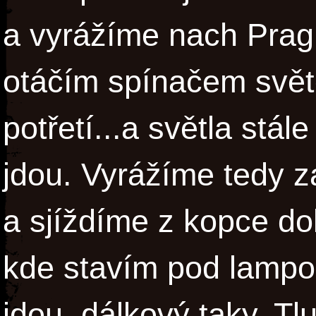
a vyrážíme nach Prag.
otáčím spínačem světe
potřetí...a světla stál
jdou. Vyrážíme tedy z
a sjíždíme z kopce do
kde stavím pod lampou
jdou, dálkový taky. T