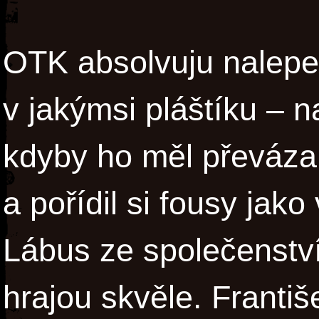
OTK absolvuju nalepen
v jakýmsi pláštíku – 
kdyby ho měl převáza
a pořídil si fousy jako
Lábus ze společenství
hrajou skvěle. Františ