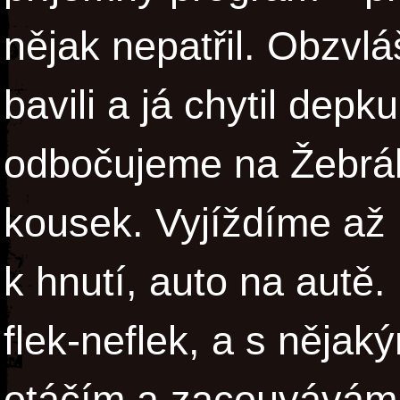
nějak nepatřil. Obzvlá
bavili a já chytil dep
odbočujeme na Žebrák
kousek. Vyjíždíme až 
k hnutí, auto na autě
flek-neflek, a s něja
otáčím a zacouvávám