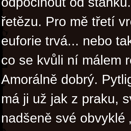
odpočinout od stánků.
řetězu. Pro mě třetí v
euforie trvá... nebo ta
co se kvůli ní málem 
Amorálně dobrý. Pytli
má ji už jak z praku, 
nadšeně své obvyklé „