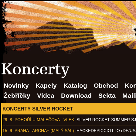
Koncerty
Novinky
Kapely
Katalog
Obchod
Kon
Žebříčky
Videa
Download
Sekta
Mail
KONCERTY SILVER ROCKET
29. 8.
POHOŘÍ U MALEČOVA - VLEK
:
SILVER ROCKET SUMMER S
15. 9.
PRAHA - ARCHA+ (MALÝ SÁL)
:
HACKEDEPICCIOTTO (DE/US