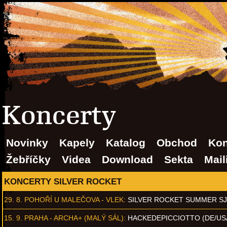
Koncerty
Novinky
Kapely
Katalog
Obchod
Kon
Žebříčky
Videa
Download
Sekta
Mail
KONCERTY SILVER ROCKET
29. 8.
POHOŘÍ U MALEČOVA - VLEK
:
SILVER ROCKET SUMMER S
15. 9.
PRAHA - ARCHA+ (MALÝ SÁL)
:
HACKEDEPICCIOTTO (DE/US