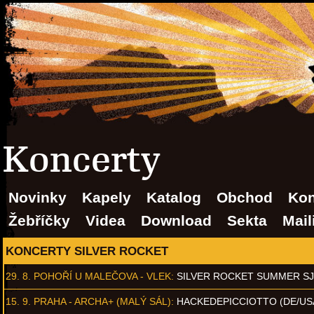
Koncerty
Novinky
Kapely
Katalog
Obchod
Kon
Žebříčky
Videa
Download
Sekta
Mail
KONCERTY SILVER ROCKET
29. 8.
POHOŘÍ U MALEČOVA - VLEK
:
SILVER ROCKET SUMMER S
15. 9.
PRAHA - ARCHA+ (MALÝ SÁL)
:
HACKEDEPICCIOTTO (DE/US